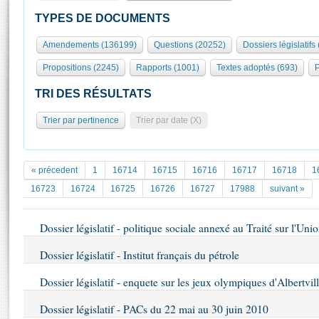
S'id
Présidence
Séance publique
Rôle et pouvoirs de l'Assemblée
Visiter l'Assemblée
TYPES DE DOCUMENTS
Fiches « Connaissance de l’Assemblée »
577 députés
Commissions et autres organes
Visite virtuelle du palais Bourbon
Amendements (136199)
Questions (20252)
Dossiers législatifs
Organisation de l'Assemblée
Groupes politiques
Europe et International
Assister à une séance
Mot
Propositions (2245)
Rapports (1001)
Textes adoptés (693)
P
Présidence
Conférence des Présidents
Bureau
Collège des Ques
Élections législatives
Contrôle et évaluation
Accès des chercheurs à l’Assemblée
TRI DES RÉSULTATS
Congrès
Les évènements
S'inscrire
Trier par pertinence
Trier par date (X)
Pétitions
Statistiques et chiffres clés
Transparence et déontologie
Vous n'ave
Patrimoine
E
Documents de référence
« précedent
1
16714
16715
16716
16717
16718
1
La Bibliothèque
( Constitution | Règlement de l'Assemblée ... )
Documents parlementaires
16723
16724
16725
16726
16727
17988
suivant »
Les archives
Projets de loi
Contacts et plan d'accès
Dossier législatif - politique sociale annexé au Traité sur l'Un
Propositions de loi
Histoire
Photos libres de droit
Amendements
Dossier législatif - Institut français du pétrole
Juniors
Textes adoptés
Anciennes législatures
Dossier législatif - enquete sur les jeux olympiques d'Albertvil
Liens vers les sites publics
Rapports d'information
Dossier législatif - PACs du 22 mai au 30 juin 2010