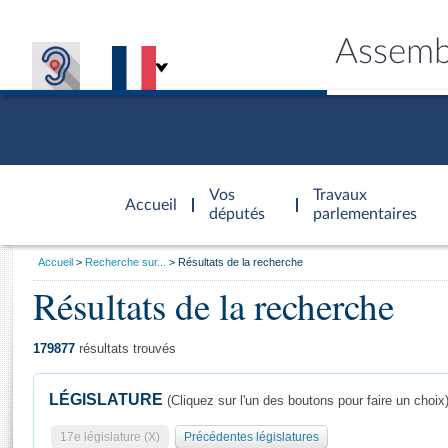
Assemb
Accèder à
la page
Vos
Travaux
Accueil
d'accueil
députés
parlementaires
Vous
Accueil
Recherche sur...
Résultats de la recherche
êtes
Résultats de la recherche
Général
ici
CONNEX
TRAVA
CONNA
DÉC
:
179877
résultats trouvés
LÉGISLATURE
(Cliquez sur l'un des boutons pour faire un choix
17e législature (X)
Précédentes législatures