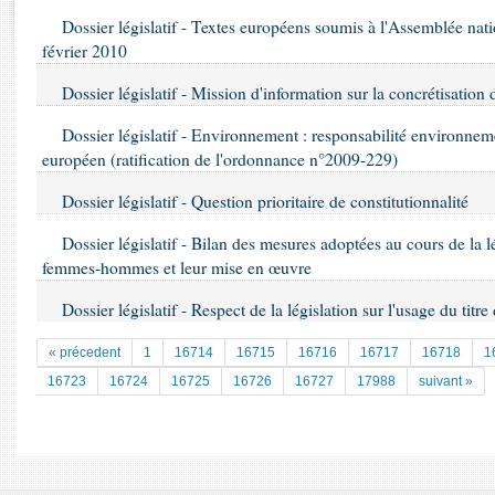
Rapports d'enquête
Dossier législatif - Textes européens soumis à l'Assemblée na
Rapports législatifs
février 2010
Rapports sur l'application des lois
Baromètre de l’application des lois
Dossier législatif - Mission d'information sur la concrétisation d
Dossier législatif - Environnement : responsabilité environneme
Dossiers législatifs
européen (ratification de l'ordonnance n°2009-229)
Budget et sécurité sociale
Dossier législatif - Question prioritaire de constitutionnalité
Questions écrites et orales
Comptes rendus des débats
Dossier législatif - Bilan des mesures adoptées au cours de la lé
femmes-hommes et leur mise en œuvre
Dossier législatif - Respect de la législation sur l'usage du titr
« précedent
1
16714
16715
16716
16717
16718
1
16723
16724
16725
16726
16727
17988
suivant »