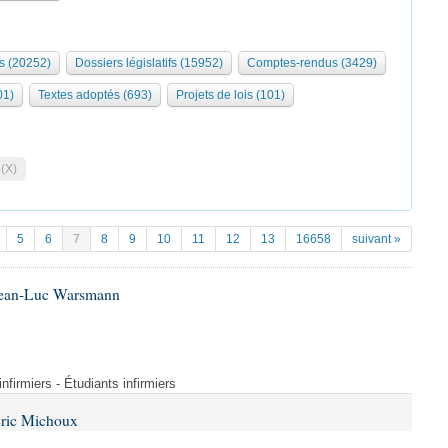
s (20252)
Dossiers législatifs (15952)
Comptes-rendus (3429)
01)
Textes adoptés (693)
Projets de lois (101)
 (X)
5
6
7
8
9
10
11
12
13
16658
suivant »
 Jean-Luc Warsmann
nfirmiers - Étudiants infirmiers
Éric Michoux