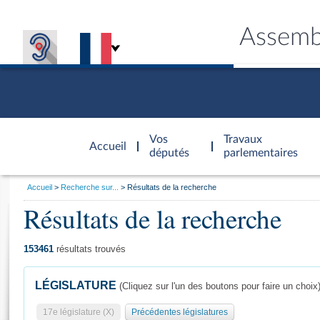
Assemb
Accèder à
la page
Vos
Travaux
Accueil
d'accueil
députés
parlementaires
Vous
Accueil
Recherche sur...
Résultats de la recherche
êtes
Résultats de la recherche
Général
ici
CONNEX
TRAVA
CONNA
DÉC
:
153461
résultats trouvés
LÉGISLATURE
(Cliquez sur l'un des boutons pour faire un choix
17e législature (X)
Précédentes législatures