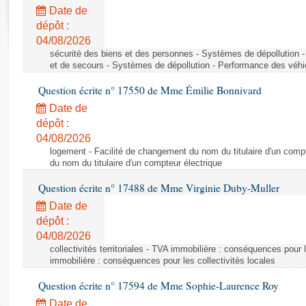
Rapports d'enquête
Date de
Rapports législatifs
dépôt :
Rapports sur l'application des lois
04/08/2026
Baromètre de l’application des lois
sécurité des biens et des personnes - Systèmes de dépollution 
et de secours - Systèmes de dépollution - Performance des véhi
Question écrite n° 17550 de Mme Émilie Bonnivard
Dossiers législatifs
Date de
Budget et sécurité sociale
dépôt :
Questions écrites et orales
04/08/2026
Comptes rendus des débats
logement - Facilité de changement du nom du titulaire d'un compt
du nom du titulaire d'un compteur électrique
Question écrite n° 17488 de Mme Virginie Duby-Muller
Date de
dépôt :
04/08/2026
collectivités territoriales - TVA immobilière : conséquences pour 
immobilière : conséquences pour les collectivités locales
Question écrite n° 17594 de Mme Sophie-Laurence Roy
Date de