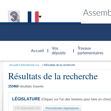
Assemb
Accèder à
la page
Vos
Travaux
Accueil
d'accueil
députés
parlementaires
Vous
Accueil
Recherche sur...
Résultats de la recherche
êtes
Résultats de la recherche
Général
ici
CONNEX
TRAVA
CONNA
DÉC
:
153460
résultats trouvés
LÉGISLATURE
(Cliquez sur l'un des boutons pour faire un choix
17e législature (X)
Précédentes législatures