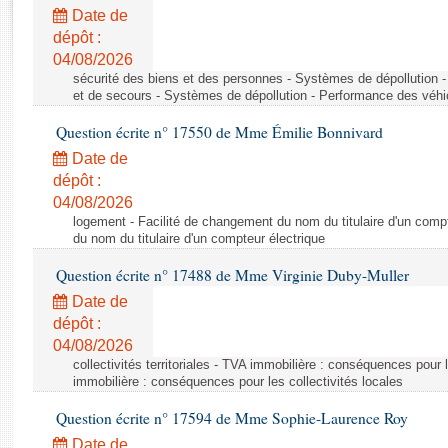
Rapports d'enquête
Date de
Rapports législatifs
dépôt :
Rapports sur l'application des lois
04/08/2026
Baromètre de l’application des lois
sécurité des biens et des personnes - Systèmes de dépollution 
et de secours - Systèmes de dépollution - Performance des véhi
Question écrite n° 17550 de Mme Émilie Bonnivard
Dossiers législatifs
Date de
Budget et sécurité sociale
dépôt :
Questions écrites et orales
04/08/2026
Comptes rendus des débats
logement - Facilité de changement du nom du titulaire d'un compt
du nom du titulaire d'un compteur électrique
Question écrite n° 17488 de Mme Virginie Duby-Muller
Date de
dépôt :
04/08/2026
collectivités territoriales - TVA immobilière : conséquences pour 
immobilière : conséquences pour les collectivités locales
Question écrite n° 17594 de Mme Sophie-Laurence Roy
Date de