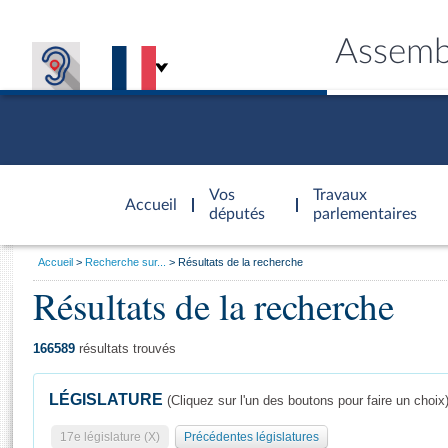
Assemb
Accèder à
la page
Vos
Travaux
Accueil
d'accueil
députés
parlementaires
Vous
Accueil
Recherche sur...
Résultats de la recherche
êtes
Résultats de la recherche
Général
ici
CONNEX
TRAVA
CONNA
DÉC
:
166589
résultats trouvés
LÉGISLATURE
(Cliquez sur l'un des boutons pour faire un choix
17e législature (X)
Précédentes législatures