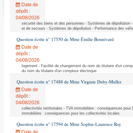
Rapports d'enquête
Date de
Rapports législatifs
dépôt :
Rapports sur l'application des lois
04/08/2026
Baromètre de l’application des lois
sécurité des biens et des personnes - Systèmes de dépollution 
et de secours - Systèmes de dépollution - Performance des véhi
Question écrite n° 17550 de Mme Émilie Bonnivard
Dossiers législatifs
Date de
Budget et sécurité sociale
dépôt :
Questions écrites et orales
04/08/2026
Comptes rendus des débats
logement - Facilité de changement du nom du titulaire d'un compt
du nom du titulaire d'un compteur électrique
Question écrite n° 17488 de Mme Virginie Duby-Muller
Date de
dépôt :
04/08/2026
collectivités territoriales - TVA immobilière : conséquences pour 
immobilière : conséquences pour les collectivités locales
Question écrite n° 17594 de Mme Sophie-Laurence Roy
Date de