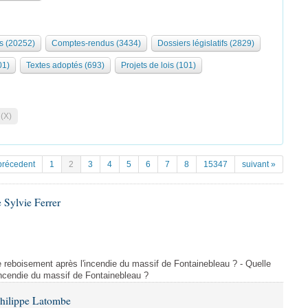
s (20252)
Comptes-rendus (3434)
Dossiers législatifs (2829)
01)
Textes adoptés (693)
Projets de lois (101)
 (X)
précedent
1
2
3
4
5
6
7
8
15347
suivant »
 Sylvie Ferrer
 de reboisement après l'incendie du massif de Fontainebleau ? - Quelle
incendie du massif de Fontainebleau ?
Philippe Latombe