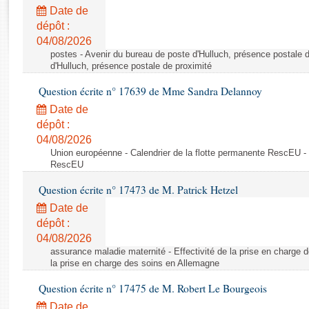
Rapports d'enquête
Date de
Rapports législatifs
dépôt :
Rapports sur l'application des lois
04/08/2026
Baromètre de l’application des lois
postes - Avenir du bureau de poste d'Hulluch, présence postale d
d'Hulluch, présence postale de proximité
Question écrite n° 17639 de Mme Sandra Delannoy
Dossiers législatifs
Date de
Budget et sécurité sociale
dépôt :
Questions écrites et orales
04/08/2026
Comptes rendus des débats
Union européenne - Calendrier de la flotte permanente RescEU - 
RescEU
Question écrite n° 17473 de M. Patrick Hetzel
Date de
dépôt :
04/08/2026
assurance maladie maternité - Effectivité de la prise en charge d
la prise en charge des soins en Allemagne
Question écrite n° 17475 de M. Robert Le Bourgeois
Date de