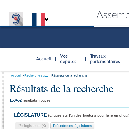
Assemb
Accèder à
la page
Vos
Travaux
Accueil
d'accueil
députés
parlementaires
Vous
Accueil
Recherche sur...
Résultats de la recherche
êtes
Résultats de la recherche
Général
ici
CONNEX
TRAVA
CONNA
DÉC
:
153462
résultats trouvés
LÉGISLATURE
(Cliquez sur l'un des boutons pour faire un choix
17e législature (X)
Précédentes législatures