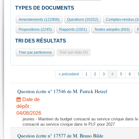
S'id
Présidence
Séance publique
Rôle et pouvoirs de l'Assemblée
Visiter l'Assemblée
TYPES DE DOCUMENTS
Fiches « Connaissance de l’Assemblée »
577 députés
Commissions et autres organes
Visite virtuelle du palais Bourbon
Amendements (122906)
Questions (20252)
Comptes-rendus (3
Organisation de l'Assemblée
Groupes politiques
Europe et International
Assister à une séance
Mot
Propositions (2245)
Rapports (1001)
Textes adoptés (693)
P
Présidence
Conférence des Présidents
Bureau
Collège des Ques
Élections législatives
Contrôle et évaluation
Accès des chercheurs à l’Assemblée
TRI DES RÉSULTATS
Congrès
Les évènements
S'inscrire
Trier par pertinence
Trier par date (X)
Pétitions
Statistiques et chiffres clés
Transparence et déontologie
Vous n'ave
Patrimoine
E
Documents de référence
« précedent
1
2
3
4
5
6
La Bibliothèque
( Constitution | Règlement de l'Assemblée ... )
Documents parlementaires
Les archives
Question écrite n° 17546 de M. Patrick Hetzel
Projets de loi
Contacts et plan d'accès
Date de
Propositions de loi
Histoire
Photos libres de droit
dépôt :
Amendements
Juniors
04/08/2026
Textes adoptés
jeunes - Maintien du budget consacré au service civique dans le
Anciennes législatures
consacré au service civique dans le PLF pour 2027
Liens vers les sites publics
Rapports d'information
Question écrite n° 17577 de M. Bruno Bilde