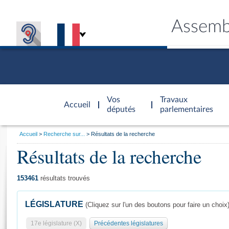
Assemb
Accèder à
la page
Vos
Travaux
Accueil
d'accueil
députés
parlementaires
Vous
Accueil
Recherche sur...
Résultats de la recherche
êtes
Résultats de la recherche
Général
ici
CONNEX
TRAVA
CONNA
DÉC
:
153461
résultats trouvés
LÉGISLATURE
(Cliquez sur l'un des boutons pour faire un choix
17e législature (X)
Précédentes législatures