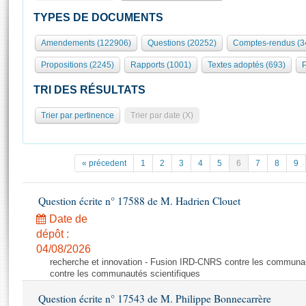
S'id
Présidence
Séance publique
Rôle et pouvoirs de l'Assemblée
Visiter l'Assemblée
TYPES DE DOCUMENTS
Fiches « Connaissance de l’Assemblée »
577 députés
Commissions et autres organes
Visite virtuelle du palais Bourbon
Amendements (122906)
Questions (20252)
Comptes-rendus (3
Organisation de l'Assemblée
Groupes politiques
Europe et International
Assister à une séance
Mot
Propositions (2245)
Rapports (1001)
Textes adoptés (693)
P
Présidence
Conférence des Présidents
Bureau
Collège des Ques
Élections législatives
Contrôle et évaluation
Accès des chercheurs à l’Assemblée
TRI DES RÉSULTATS
Congrès
Les évènements
S'inscrire
Trier par pertinence
Trier par date (X)
Pétitions
Statistiques et chiffres clés
Transparence et déontologie
Vous n'ave
Patrimoine
E
Documents de référence
« précedent
1
2
3
4
5
6
7
8
9
La Bibliothèque
( Constitution | Règlement de l'Assemblée ... )
Documents parlementaires
Les archives
Question écrite n° 17588 de M. Hadrien Clouet
Projets de loi
Contacts et plan d'accès
Date de
Propositions de loi
Histoire
Photos libres de droit
dépôt :
Amendements
Juniors
04/08/2026
Textes adoptés
recherche et innovation - Fusion IRD-CNRS contre les communa
Anciennes législatures
contre les communautés scientifiques
Liens vers les sites publics
Rapports d'information
Question écrite n° 17543 de M. Philippe Bonnecarrère