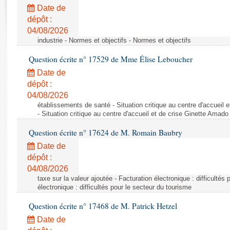
Rapports d'enquête
Date de
Rapports législatifs
dépôt :
Rapports sur l'application des lois
04/08/2026
Baromètre de l’application des lois
industrie - Normes et objectifs - Normes et objectifs
Question écrite n° 17529 de Mme Élise Leboucher
Dossiers législatifs
Date de
Budget et sécurité sociale
dépôt :
04/08/2026
Questions écrites et orales
établissements de santé - Situation critique au centre d'accuei
Comptes rendus des débats
- Situation critique au centre d'accueil et de crise Ginette Ama
Question écrite n° 17624 de M. Romain Baubry
Date de
dépôt :
04/08/2026
taxe sur la valeur ajoutée - Facturation électronique : difficultés
électronique : difficultés pour le secteur du tourisme
Question écrite n° 17468 de M. Patrick Hetzel
Date de