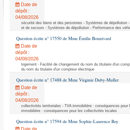
Rapports d'enquête
Date de
Rapports législatifs
dépôt :
Rapports sur l'application des lois
04/08/2026
Baromètre de l’application des lois
sécurité des biens et des personnes - Systèmes de dépollution 
et de secours - Systèmes de dépollution - Performance des véhi
Question écrite n° 17550 de Mme Émilie Bonnivard
Dossiers législatifs
Date de
Budget et sécurité sociale
dépôt :
Questions écrites et orales
04/08/2026
Comptes rendus des débats
logement - Facilité de changement du nom du titulaire d'un compt
du nom du titulaire d'un compteur électrique
Question écrite n° 17488 de Mme Virginie Duby-Muller
Date de
dépôt :
04/08/2026
collectivités territoriales - TVA immobilière : conséquences pour 
immobilière : conséquences pour les collectivités locales
Question écrite n° 17594 de Mme Sophie-Laurence Roy
Date de