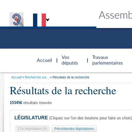
Assemb
Accèder à
la page
Vos
Travaux
Accueil
d'accueil
députés
parlementaires
Vous
Accueil
Recherche sur...
Résultats de la recherche
êtes
Résultats de la recherche
Général
ici
CONNEX
TRAVA
CONNA
DÉC
:
153456
résultats trouvés
LÉGISLATURE
(Cliquez sur l'un des boutons pour faire un choix
17e législature (X)
Précédentes législatures