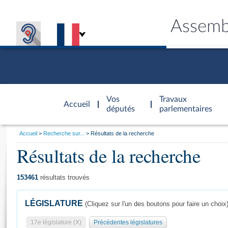
Assemb
Accèder à
la page
Vos
Travaux
Accueil
d'accueil
députés
parlementaires
Vous
Accueil
Recherche sur...
Résultats de la recherche
êtes
Résultats de la recherche
Général
ici
CONNEX
TRAVA
CONNA
DÉC
:
153461
résultats trouvés
LÉGISLATURE
(Cliquez sur l'un des boutons pour faire un choix
17e législature (X)
Précédentes législatures