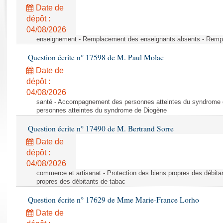
Rapports d'enquête
Date de
Rapports législatifs
dépôt :
Rapports sur l'application des lois
04/08/2026
Baromètre de l’application des lois
enseignement - Remplacement des enseignants absents - Remp
Question écrite n° 17598 de M. Paul Molac
Dossiers législatifs
Date de
Budget et sécurité sociale
dépôt :
04/08/2026
Questions écrites et orales
santé - Accompagnement des personnes atteintes du syndrome
Comptes rendus des débats
personnes atteintes du syndrome de Diogène
Question écrite n° 17490 de M. Bertrand Sorre
Date de
dépôt :
04/08/2026
commerce et artisanat - Protection des biens propres des débita
propres des débitants de tabac
Question écrite n° 17629 de Mme Marie-France Lorho
Date de