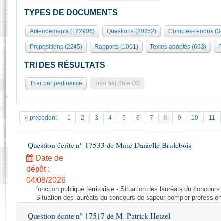
S'id
Présidence
Séance publique
Rôle et pouvoirs de l'Assemblée
Visiter l'Assemblée
TYPES DE DOCUMENTS
Fiches « Connaissance de l’Assemblée »
577 députés
Commissions et autres organes
Visite virtuelle du palais Bourbon
Amendements (122906)
Questions (20252)
Comptes-rendus (3
Organisation de l'Assemblée
Groupes politiques
Europe et International
Assister à une séance
Mot
Propositions (2245)
Rapports (1001)
Textes adoptés (693)
P
Présidence
Conférence des Présidents
Bureau
Collège des Ques
Élections législatives
Contrôle et évaluation
Accès des chercheurs à l’Assemblée
TRI DES RÉSULTATS
Congrès
Les évènements
S'inscrire
Trier par pertinence
Trier par date (X)
Pétitions
Statistiques et chiffres clés
Transparence et déontologie
Vous n'ave
Patrimoine
E
Documents de référence
« précedent
1
2
3
4
5
6
7
8
9
10
11
La Bibliothèque
( Constitution | Règlement de l'Assemblée ... )
Documents parlementaires
Les archives
Question écrite n° 17533 de Mme Danielle Brulebois
Projets de loi
Contacts et plan d'accès
Date de
Propositions de loi
Histoire
Photos libres de droit
dépôt :
Amendements
Juniors
04/08/2026
Textes adoptés
fonction publique territoriale - Situation des lauréats du concour
Anciennes législatures
Situation des lauréats du concours de sapeur-pompier professio
Liens vers les sites publics
Rapports d'information
Question écrite n° 17517 de M. Patrick Hetzel