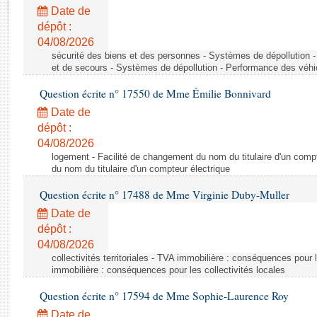
Rapports d'enquête
Date de
Rapports législatifs
dépôt :
Rapports sur l'application des lois
04/08/2026
Baromètre de l’application des lois
sécurité des biens et des personnes - Systèmes de dépollution 
et de secours - Systèmes de dépollution - Performance des véhi
Question écrite n° 17550 de Mme Émilie Bonnivard
Dossiers législatifs
Date de
Budget et sécurité sociale
dépôt :
Questions écrites et orales
04/08/2026
Comptes rendus des débats
logement - Facilité de changement du nom du titulaire d'un compt
du nom du titulaire d'un compteur électrique
Question écrite n° 17488 de Mme Virginie Duby-Muller
Date de
dépôt :
04/08/2026
collectivités territoriales - TVA immobilière : conséquences pour 
immobilière : conséquences pour les collectivités locales
Question écrite n° 17594 de Mme Sophie-Laurence Roy
Date de