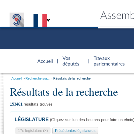
Assemb
Accèder à
la page
Vos
Travaux
Accueil
d'accueil
députés
parlementaires
Vous
Accueil
Recherche sur...
Résultats de la recherche
êtes
Résultats de la recherche
Général
ici
CONNEX
TRAVA
CONNA
DÉC
:
153461
résultats trouvés
LÉGISLATURE
(Cliquez sur l'un des boutons pour faire un choix
17e législature (X)
Précédentes législatures