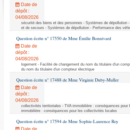
Rapports d'enquête
Date de
Rapports législatifs
dépôt :
Rapports sur l'application des lois
04/08/2026
Baromètre de l’application des lois
sécurité des biens et des personnes - Systèmes de dépollution 
et de secours - Systèmes de dépollution - Performance des véhi
Question écrite n° 17550 de Mme Émilie Bonnivard
Dossiers législatifs
Date de
Budget et sécurité sociale
dépôt :
Questions écrites et orales
04/08/2026
Comptes rendus des débats
logement - Facilité de changement du nom du titulaire d'un compt
du nom du titulaire d'un compteur électrique
Question écrite n° 17488 de Mme Virginie Duby-Muller
Date de
dépôt :
04/08/2026
collectivités territoriales - TVA immobilière : conséquences pour 
immobilière : conséquences pour les collectivités locales
Question écrite n° 17594 de Mme Sophie-Laurence Roy
Date de