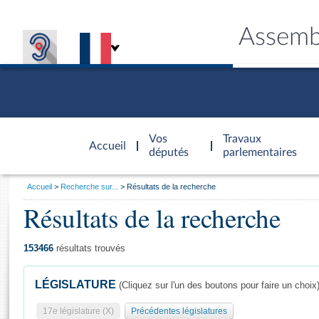
Assemb
Accèder à
la page
Vos
Travaux
Accueil
d'accueil
députés
parlementaires
Vous
Accueil
Recherche sur...
Résultats de la recherche
êtes
Résultats de la recherche
Général
ici
CONNEX
TRAVA
CONNA
DÉC
:
153466
résultats trouvés
LÉGISLATURE
(Cliquez sur l'un des boutons pour faire un choix
17e législature (X)
Précédentes législatures