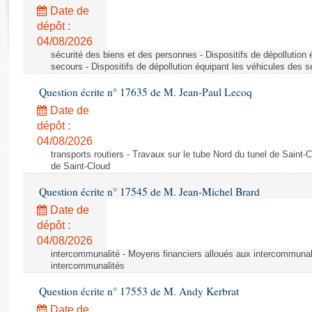
Rapports d'enquête
Date de
Rapports législatifs
dépôt :
Rapports sur l'application des lois
04/08/2026
Baromètre de l’application des lois
sécurité des biens et des personnes - Dispositifs de dépollution
secours - Dispositifs de dépollution équipant les véhicules des 
Question écrite n° 17635 de M. Jean-Paul Lecoq
Dossiers législatifs
Date de
Budget et sécurité sociale
dépôt :
Questions écrites et orales
04/08/2026
Comptes rendus des débats
transports routiers - Travaux sur le tube Nord du tunel de Saint-
de Saint-Cloud
Question écrite n° 17545 de M. Jean-Michel Brard
Date de
dépôt :
04/08/2026
intercommunalité - Moyens financiers alloués aux intercommunal
intercommunalités
Question écrite n° 17553 de M. Andy Kerbrat
Date de