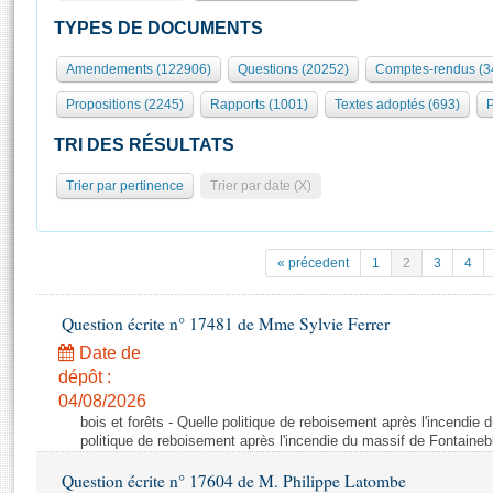
S'id
Présidence
Séance publique
Rôle et pouvoirs de l'Assemblée
Visiter l'Assemblée
TYPES DE DOCUMENTS
Fiches « Connaissance de l’Assemblée »
577 députés
Commissions et autres organes
Visite virtuelle du palais Bourbon
Amendements (122906)
Questions (20252)
Comptes-rendus (3
Organisation de l'Assemblée
Groupes politiques
Europe et International
Assister à une séance
Mot
Propositions (2245)
Rapports (1001)
Textes adoptés (693)
P
Présidence
Conférence des Présidents
Bureau
Collège des Ques
Élections législatives
Contrôle et évaluation
Accès des chercheurs à l’Assemblée
TRI DES RÉSULTATS
Congrès
Les évènements
S'inscrire
Trier par pertinence
Trier par date (X)
Pétitions
Statistiques et chiffres clés
Transparence et déontologie
Vous n'ave
Patrimoine
E
Documents de référence
« précedent
1
2
3
4
La Bibliothèque
( Constitution | Règlement de l'Assemblée ... )
Documents parlementaires
Les archives
Question écrite n° 17481 de Mme Sylvie Ferrer
Projets de loi
Contacts et plan d'accès
Date de
Propositions de loi
Histoire
Photos libres de droit
dépôt :
Amendements
Juniors
04/08/2026
Textes adoptés
bois et forêts - Quelle politique de reboisement après l'incendie
Anciennes législatures
politique de reboisement après l'incendie du massif de Fontaineb
Liens vers les sites publics
Rapports d'information
Question écrite n° 17604 de M. Philippe Latombe