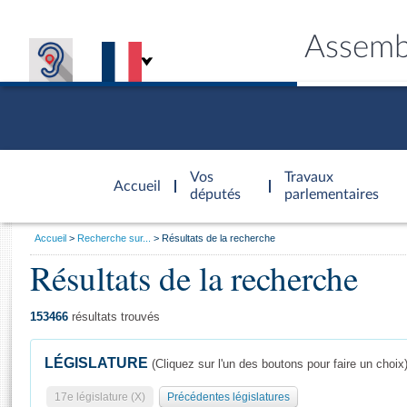
Assemb
Accèder à
la page
Vos
Travaux
Accueil
d'accueil
députés
parlementaires
Vous
Accueil
Recherche sur...
Résultats de la recherche
êtes
Résultats de la recherche
Général
ici
CONNEX
TRAVA
CONNA
DÉC
:
153466
résultats trouvés
LÉGISLATURE
(Cliquez sur l'un des boutons pour faire un choix
17e législature (X)
Précédentes législatures