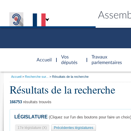
Assemb
Accèder à
la page
Vos
Travaux
Accueil
d'accueil
députés
parlementaires
Vous
Accueil
Recherche sur...
Résultats de la recherche
êtes
Résultats de la recherche
Général
ici
CONNEX
TRAVA
CONNA
DÉC
:
166753
résultats trouvés
LÉGISLATURE
(Cliquez sur l'un des boutons pour faire un choix
17e législature (X)
Précédentes législatures