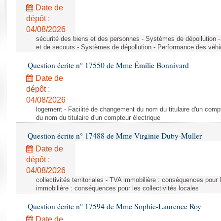
Rapports d'enquête
Date de
Rapports législatifs
dépôt :
Rapports sur l'application des lois
04/08/2026
Baromètre de l’application des lois
sécurité des biens et des personnes - Systèmes de dépollution 
et de secours - Systèmes de dépollution - Performance des véhi
Question écrite n° 17550 de Mme Émilie Bonnivard
Dossiers législatifs
Date de
Budget et sécurité sociale
dépôt :
Questions écrites et orales
04/08/2026
Comptes rendus des débats
logement - Facilité de changement du nom du titulaire d'un compt
du nom du titulaire d'un compteur électrique
Question écrite n° 17488 de Mme Virginie Duby-Muller
Date de
dépôt :
04/08/2026
collectivités territoriales - TVA immobilière : conséquences pour 
immobilière : conséquences pour les collectivités locales
Question écrite n° 17594 de Mme Sophie-Laurence Roy
Date de