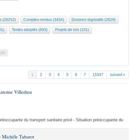
s (20252)
Comptes-rendus (3434)
Dossiers législatifs (2829)
01)
Textes adoptés (693)
Projets de lois (101)
 (X)
1
2
3
4
5
6
7
15347
suivant »
ntoine Villedieu
préoccupante du transport sanitaire privé - Situation préoccupante du
 Michèle Tabarot