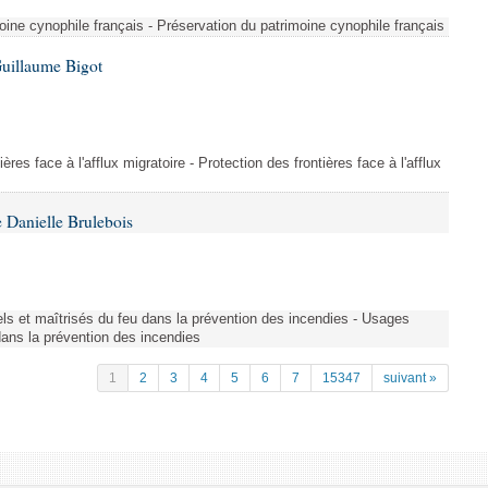
ine cynophile français - Préservation du patrimoine cynophile français
Guillaume Bigot
ères face à l'afflux migratoire - Protection des frontières face à l'afflux
 Danielle Brulebois
nels et maîtrisés du feu dans la prévention des incendies - Usages
 dans la prévention des incendies
1
2
3
4
5
6
7
15347
suivant »