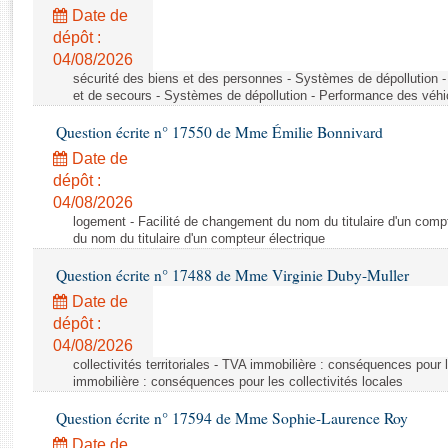
Rapports d'enquête
Date de
Rapports législatifs
dépôt :
Rapports sur l'application des lois
04/08/2026
Baromètre de l’application des lois
sécurité des biens et des personnes - Systèmes de dépollution 
et de secours - Systèmes de dépollution - Performance des véhi
Question écrite n° 17550 de Mme Émilie Bonnivard
Dossiers législatifs
Date de
Budget et sécurité sociale
dépôt :
Questions écrites et orales
04/08/2026
Comptes rendus des débats
logement - Facilité de changement du nom du titulaire d'un compt
du nom du titulaire d'un compteur électrique
Question écrite n° 17488 de Mme Virginie Duby-Muller
Date de
dépôt :
04/08/2026
collectivités territoriales - TVA immobilière : conséquences pour 
immobilière : conséquences pour les collectivités locales
Question écrite n° 17594 de Mme Sophie-Laurence Roy
Date de