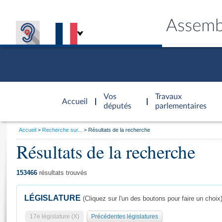
Assemb
Accèder à
la page
Vos
Travaux
Accueil
d'accueil
députés
parlementaires
Vous
Accueil
Recherche sur...
Résultats de la recherche
êtes
Résultats de la recherche
Général
ici
CONNEX
TRAVA
CONNA
DÉC
:
153466
résultats trouvés
LÉGISLATURE
(Cliquez sur l'un des boutons pour faire un choix
17e législature (X)
Précédentes législatures