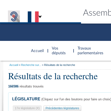
Assemb
Accèder à
la page
Vos
Travaux
Accueil
d'accueil
députés
parlementaires
Vous
Accueil
Recherche sur...
Résultats de la recherche
êtes
Résultats de la recherche
Général
ici
CONNEX
TRAVA
CONNA
DÉC
:
166586
résultats trouvés
LÉGISLATURE
(Cliquez sur l'un des boutons pour faire un choix
17e législature (X)
Précédentes législatures