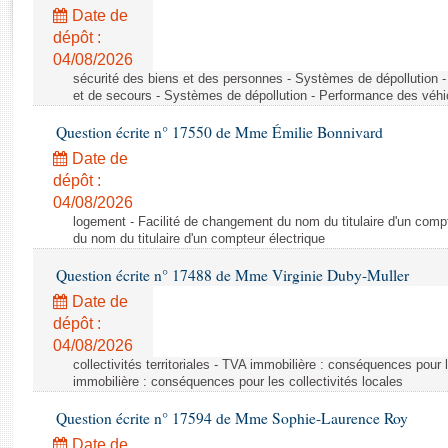
Rapports d'enquête
Date de
Rapports législatifs
dépôt :
Rapports sur l'application des lois
04/08/2026
Baromètre de l’application des lois
sécurité des biens et des personnes - Systèmes de dépollution 
et de secours - Systèmes de dépollution - Performance des véhi
Question écrite n° 17550 de Mme Émilie Bonnivard
Dossiers législatifs
Date de
Budget et sécurité sociale
dépôt :
Questions écrites et orales
04/08/2026
Comptes rendus des débats
logement - Facilité de changement du nom du titulaire d'un compt
du nom du titulaire d'un compteur électrique
Question écrite n° 17488 de Mme Virginie Duby-Muller
Date de
dépôt :
04/08/2026
collectivités territoriales - TVA immobilière : conséquences pour 
immobilière : conséquences pour les collectivités locales
Question écrite n° 17594 de Mme Sophie-Laurence Roy
Date de