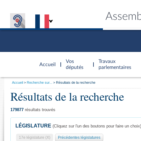
Assemb
Accèder à
la page
Vos
Travaux
Accueil
d'accueil
députés
parlementaires
Vous
Accueil
Recherche sur...
Résultats de la recherche
êtes
Résultats de la recherche
Général
ici
CONNEX
TRAVA
CONNA
DÉC
:
179877
résultats trouvés
LÉGISLATURE
(Cliquez sur l'un des boutons pour faire un choix
17e législature (X)
Précédentes législatures