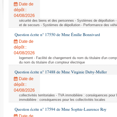
Rapports d'enquête
Date de
Rapports législatifs
dépôt :
Rapports sur l'application des lois
04/08/2026
Baromètre de l’application des lois
sécurité des biens et des personnes - Systèmes de dépollution 
et de secours - Systèmes de dépollution - Performance des véhi
Question écrite n° 17550 de Mme Émilie Bonnivard
Dossiers législatifs
Date de
Budget et sécurité sociale
dépôt :
Questions écrites et orales
04/08/2026
Comptes rendus des débats
logement - Facilité de changement du nom du titulaire d'un compt
du nom du titulaire d'un compteur électrique
Question écrite n° 17488 de Mme Virginie Duby-Muller
Date de
dépôt :
04/08/2026
collectivités territoriales - TVA immobilière : conséquences pour 
immobilière : conséquences pour les collectivités locales
Question écrite n° 17594 de Mme Sophie-Laurence Roy
Date de