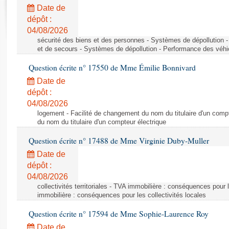
Rapports d'enquête
Date de
Rapports législatifs
dépôt :
Rapports sur l'application des lois
04/08/2026
Baromètre de l’application des lois
sécurité des biens et des personnes - Systèmes de dépollution 
et de secours - Systèmes de dépollution - Performance des véhi
Question écrite n° 17550 de Mme Émilie Bonnivard
Dossiers législatifs
Date de
Budget et sécurité sociale
dépôt :
Questions écrites et orales
04/08/2026
Comptes rendus des débats
logement - Facilité de changement du nom du titulaire d'un compt
du nom du titulaire d'un compteur électrique
Question écrite n° 17488 de Mme Virginie Duby-Muller
Date de
dépôt :
04/08/2026
collectivités territoriales - TVA immobilière : conséquences pour 
immobilière : conséquences pour les collectivités locales
Question écrite n° 17594 de Mme Sophie-Laurence Roy
Date de