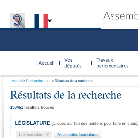
Assemb
Accèder à
la page
Vos
Travaux
Accueil
d'accueil
députés
parlementaires
Vous
Accueil
Recherche sur...
Résultats de la recherche
êtes
Résultats de la recherche
Général
ici
CONNEX
TRAVA
CONNA
DÉC
:
153461
résultats trouvés
LÉGISLATURE
(Cliquez sur l'un des boutons pour faire un choix
17e législature (X)
Précédentes législatures