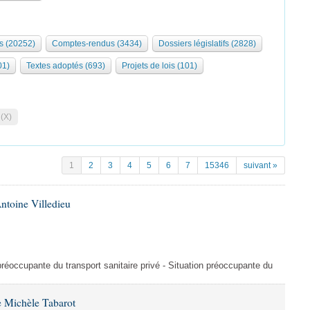
s (20252)
Comptes-rendus (3434)
Dossiers législatifs (2828)
01)
Textes adoptés (693)
Projets de lois (101)
 (X)
1
2
3
4
5
6
7
15346
suivant »
ntoine Villedieu
préoccupante du transport sanitaire privé - Situation préoccupante du
 Michèle Tabarot