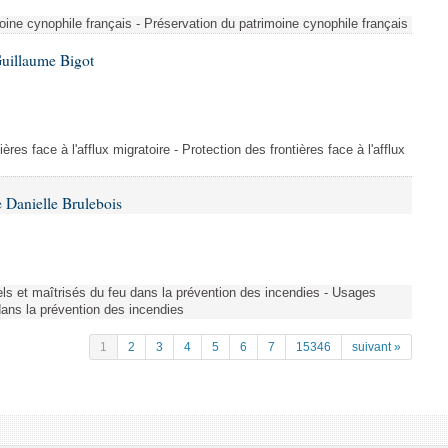
ine cynophile français - Préservation du patrimoine cynophile français
Guillaume Bigot
ères face à l'afflux migratoire - Protection des frontières face à l'afflux
 Danielle Brulebois
nels et maîtrisés du feu dans la prévention des incendies - Usages
 dans la prévention des incendies
1
2
3
4
5
6
7
15346
suivant »