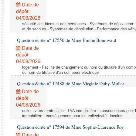
Rapports d'enquête
Date de
Rapports législatifs
dépôt :
Rapports sur l'application des lois
04/08/2026
Baromètre de l’application des lois
sécurité des biens et des personnes - Systèmes de dépollution 
et de secours - Systèmes de dépollution - Performance des véhi
Question écrite n° 17550 de Mme Émilie Bonnivard
Dossiers législatifs
Date de
Budget et sécurité sociale
dépôt :
Questions écrites et orales
04/08/2026
Comptes rendus des débats
logement - Facilité de changement du nom du titulaire d'un compt
du nom du titulaire d'un compteur électrique
Question écrite n° 17488 de Mme Virginie Duby-Muller
Date de
dépôt :
04/08/2026
collectivités territoriales - TVA immobilière : conséquences pour 
immobilière : conséquences pour les collectivités locales
Question écrite n° 17594 de Mme Sophie-Laurence Roy
Date de