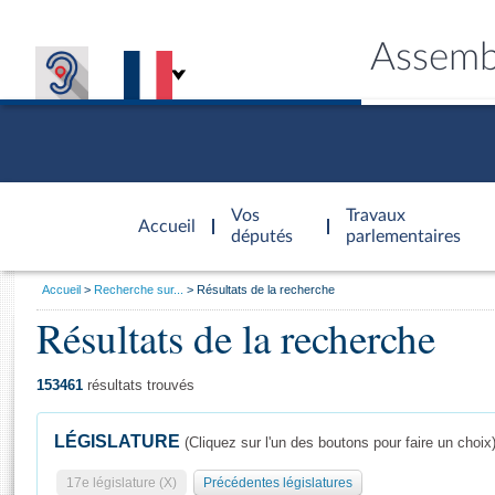
Assemb
Accèder à
la page
Vos
Travaux
Accueil
d'accueil
députés
parlementaires
Vous
Accueil
Recherche sur...
Résultats de la recherche
êtes
Résultats de la recherche
Général
ici
CONNEX
TRAVA
CONNA
DÉC
:
153461
résultats trouvés
LÉGISLATURE
(Cliquez sur l'un des boutons pour faire un choix
17e législature (X)
Précédentes législatures