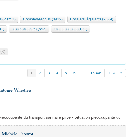
s (20252)
Comptes-rendus (3429)
Dossiers législatifs (2829)
01)
Textes adoptés (693)
Projets de lois (101)
 (X)
1
2
3
4
5
6
7
15346
suivant »
ntoine Villedieu
préoccupante du transport sanitaire privé - Situation préoccupante du
 Michèle Tabarot