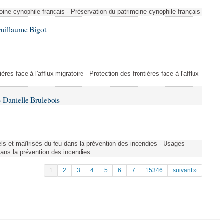
ine cynophile français - Préservation du patrimoine cynophile français
Guillaume Bigot
ères face à l'afflux migratoire - Protection des frontières face à l'afflux
 Danielle Brulebois
nels et maîtrisés du feu dans la prévention des incendies - Usages
 dans la prévention des incendies
1
2
3
4
5
6
7
15346
suivant »