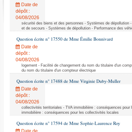
Rapports d'enquête
Date de
Rapports législatifs
dépôt :
Rapports sur l'application des lois
04/08/2026
Baromètre de l’application des lois
sécurité des biens et des personnes - Systèmes de dépollution 
et de secours - Systèmes de dépollution - Performance des véhi
Question écrite n° 17550 de Mme Émilie Bonnivard
Dossiers législatifs
Date de
Budget et sécurité sociale
dépôt :
Questions écrites et orales
04/08/2026
Comptes rendus des débats
logement - Facilité de changement du nom du titulaire d'un compt
du nom du titulaire d'un compteur électrique
Question écrite n° 17488 de Mme Virginie Duby-Muller
Date de
dépôt :
04/08/2026
collectivités territoriales - TVA immobilière : conséquences pour 
immobilière : conséquences pour les collectivités locales
Question écrite n° 17594 de Mme Sophie-Laurence Roy
Date de