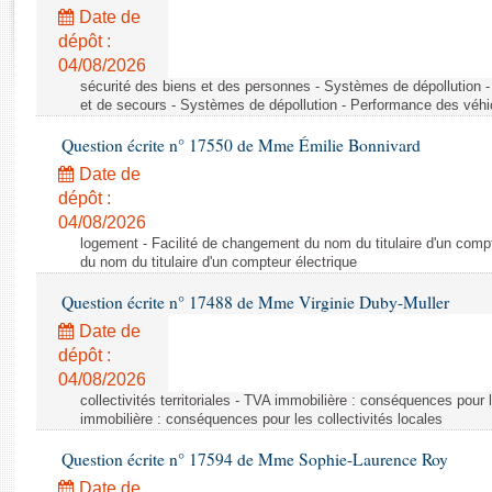
Rapports d'enquête
Date de
Rapports législatifs
dépôt :
Rapports sur l'application des lois
04/08/2026
Baromètre de l’application des lois
sécurité des biens et des personnes - Systèmes de dépollution 
et de secours - Systèmes de dépollution - Performance des véhi
Question écrite n° 17550 de Mme Émilie Bonnivard
Dossiers législatifs
Date de
Budget et sécurité sociale
dépôt :
Questions écrites et orales
04/08/2026
Comptes rendus des débats
logement - Facilité de changement du nom du titulaire d'un compt
du nom du titulaire d'un compteur électrique
Question écrite n° 17488 de Mme Virginie Duby-Muller
Date de
dépôt :
04/08/2026
collectivités territoriales - TVA immobilière : conséquences pour 
immobilière : conséquences pour les collectivités locales
Question écrite n° 17594 de Mme Sophie-Laurence Roy
Date de