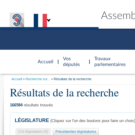
Assemb
Accèder à
la page
Vos
Travaux
Accueil
d'accueil
députés
parlementaires
Vous
Accueil
Recherche sur...
Résultats de la recherche
êtes
Résultats de la recherche
Général
ici
CONNEX
TRAVA
CONNA
DÉC
:
166584
résultats trouvés
LÉGISLATURE
(Cliquez sur l'un des boutons pour faire un choix
17e législature (X)
Précédentes législatures