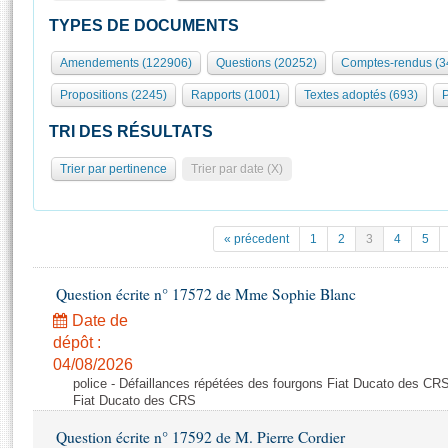
S'id
Présidence
Séance publique
Rôle et pouvoirs de l'Assemblée
Visiter l'Assemblée
TYPES DE DOCUMENTS
Fiches « Connaissance de l’Assemblée »
577 députés
Commissions et autres organes
Visite virtuelle du palais Bourbon
Amendements (122906)
Questions (20252)
Comptes-rendus (3
Organisation de l'Assemblée
Groupes politiques
Europe et International
Assister à une séance
Mot
Propositions (2245)
Rapports (1001)
Textes adoptés (693)
P
Présidence
Conférence des Présidents
Bureau
Collège des Ques
Élections législatives
Contrôle et évaluation
Accès des chercheurs à l’Assemblée
TRI DES RÉSULTATS
Congrès
Les évènements
S'inscrire
Trier par pertinence
Trier par date (X)
Pétitions
Statistiques et chiffres clés
Transparence et déontologie
Vous n'ave
Patrimoine
E
Documents de référence
« précedent
1
2
3
4
5
La Bibliothèque
( Constitution | Règlement de l'Assemblée ... )
Documents parlementaires
Les archives
Question écrite n° 17572 de Mme Sophie Blanc
Projets de loi
Contacts et plan d'accès
Date de
Propositions de loi
Histoire
Photos libres de droit
dépôt :
Amendements
Juniors
04/08/2026
Textes adoptés
police - Défaillances répétées des fourgons Fiat Ducato des CRS
Anciennes législatures
Fiat Ducato des CRS
Liens vers les sites publics
Rapports d'information
Question écrite n° 17592 de M. Pierre Cordier