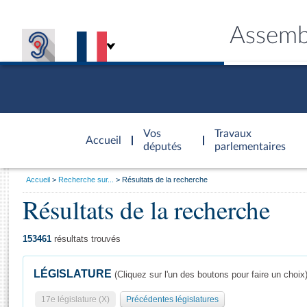
Assemb
Accèder à
la page
Vos
Travaux
Accueil
d'accueil
députés
parlementaires
Vous
Accueil
Recherche sur...
Résultats de la recherche
êtes
Résultats de la recherche
Général
ici
CONNEX
TRAVA
CONNA
DÉC
:
153461
résultats trouvés
LÉGISLATURE
(Cliquez sur l'un des boutons pour faire un choix
17e législature (X)
Précédentes législatures