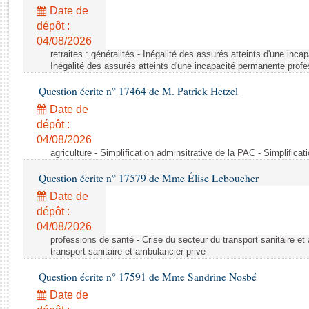
Rapports d'enquête
Date de
Rapports législatifs
dépôt :
Rapports sur l'application des lois
04/08/2026
Baromètre de l’application des lois
retraites : généralités - Inégalité des assurés atteints d'une inc
Inégalité des assurés atteints d'une incapacité permanente profe
Question écrite n° 17464 de M. Patrick Hetzel
Dossiers législatifs
Date de
Budget et sécurité sociale
dépôt :
Questions écrites et orales
04/08/2026
Comptes rendus des débats
agriculture - Simplification adminsitrative de la PAC - Simplifica
Question écrite n° 17579 de Mme Élise Leboucher
Date de
dépôt :
04/08/2026
professions de santé - Crise du secteur du transport sanitaire et
transport sanitaire et ambulancier privé
Question écrite n° 17591 de Mme Sandrine Nosbé
Date de