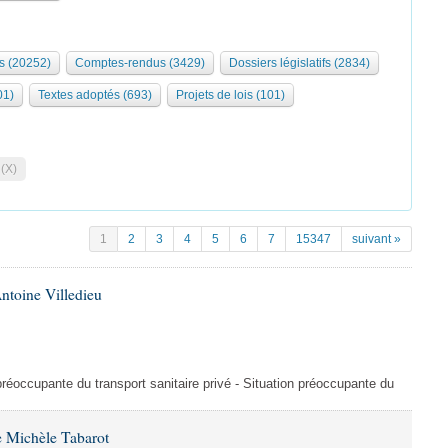
s (20252)
Comptes-rendus (3429)
Dossiers législatifs (2834)
01)
Textes adoptés (693)
Projets de lois (101)
 (X)
1
2
3
4
5
6
7
15347
suivant »
ntoine Villedieu
préoccupante du transport sanitaire privé - Situation préoccupante du
 Michèle Tabarot