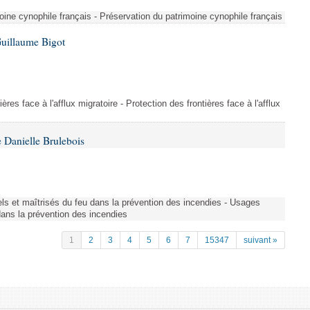
ine cynophile français - Préservation du patrimoine cynophile français
Guillaume Bigot
ères face à l'afflux migratoire - Protection des frontières face à l'afflux
 Danielle Brulebois
nels et maîtrisés du feu dans la prévention des incendies - Usages
 dans la prévention des incendies
1
2
3
4
5
6
7
15347
suivant »