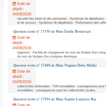
Rapports d'enquête
Date de
Rapports législatifs
dépôt :
Rapports sur l'application des lois
04/08/2026
Baromètre de l’application des lois
sécurité des biens et des personnes - Systèmes de dépollution 
et de secours - Systèmes de dépollution - Performance des véhi
Question écrite n° 17550 de Mme Émilie Bonnivard
Dossiers législatifs
Date de
Budget et sécurité sociale
dépôt :
Questions écrites et orales
04/08/2026
Comptes rendus des débats
logement - Facilité de changement du nom du titulaire d'un compt
du nom du titulaire d'un compteur électrique
Question écrite n° 17488 de Mme Virginie Duby-Muller
Date de
dépôt :
04/08/2026
collectivités territoriales - TVA immobilière : conséquences pour 
immobilière : conséquences pour les collectivités locales
Question écrite n° 17594 de Mme Sophie-Laurence Roy
Date de