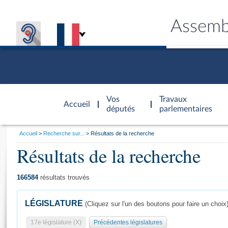
Assemb
Accèder à
la page
Vos
Travaux
Accueil
d'accueil
députés
parlementaires
Vous
Accueil
Recherche sur...
Résultats de la recherche
êtes
Résultats de la recherche
Général
ici
CONNEX
TRAVA
CONNA
DÉC
:
166584
résultats trouvés
LÉGISLATURE
(Cliquez sur l'un des boutons pour faire un choix
17e législature (X)
Précédentes législatures