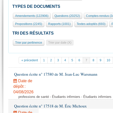
S'id
Présidence
Séance publique
Rôle et pouvoirs de l'Assemblée
Visiter l'Assemblée
TYPES DE DOCUMENTS
Fiches « Connaissance de l’Assemblée »
577 députés
Commissions et autres organes
Visite virtuelle du palais Bourbon
Amendements (122906)
Questions (20252)
Comptes-rendus (3
Organisation de l'Assemblée
Groupes politiques
Europe et International
Assister à une séance
Mot
Propositions (2245)
Rapports (1001)
Textes adoptés (693)
P
Présidence
Conférence des Présidents
Bureau
Collège des Ques
Élections législatives
Contrôle et évaluation
Accès des chercheurs à l’Assemblée
TRI DES RÉSULTATS
Congrès
Les évènements
S'inscrire
Trier par pertinence
Trier par date (X)
Pétitions
Statistiques et chiffres clés
Transparence et déontologie
Vous n'ave
Patrimoine
E
Documents de référence
« précedent
1
2
3
4
5
6
7
8
9
10
La Bibliothèque
( Constitution | Règlement de l'Assemblée ... )
Documents parlementaires
Les archives
Question écrite n° 17580 de M. Jean-Luc Warsmann
Projets de loi
Contacts et plan d'accès
Date de
Propositions de loi
Histoire
Photos libres de droit
dépôt :
Amendements
Juniors
04/08/2026
Textes adoptés
professions de santé - Étudiants infirmiers - Étudiants infirmiers
Anciennes législatures
Question écrite n° 17518 de M. Éric Michoux
Liens vers les sites publics
Rapports d'information
Date de