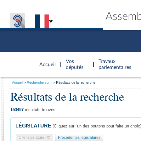
Assemb
Accèder à
la page
Vos
Travaux
Accueil
d'accueil
députés
parlementaires
Vous
Accueil
Recherche sur...
Résultats de la recherche
êtes
Résultats de la recherche
Général
ici
CONNEX
TRAVA
CONNA
DÉC
:
153457
résultats trouvés
LÉGISLATURE
(Cliquez sur l'un des boutons pour faire un choix
17e législature (X)
Précédentes législatures