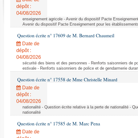
Rapports d'enquête
dépôt :
Rapports législatifs
04/08/2026
Rapports sur l'application des lois
enseignement agricole - Avenir du dispositif Pacte Enseignement
Baromètre de l’application des lois
Avenir du dispositif Pacte Enseignement pour les établissements
Question écrite n° 17609 de M. Bernard Chaumeil
Dossiers législatifs
Date de
Budget et sécurité sociale
dépôt :
04/08/2026
Questions écrites et orales
sécurité des biens et des personnes - Renforts saisonniers de po
Comptes rendus des débats
estivale - Renforts saisonniers de police et de gendarmerie duran
Question écrite n° 17558 de Mme Christelle Minard
Date de
dépôt :
04/08/2026
nationalité - Question écrite relative à la perte de nationalité - Qu
nationalité
Question écrite n° 17585 de M. Marc Pena
Date de