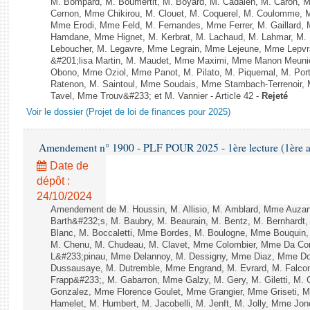
M. Bompard, M. Boumertit, M. Boyard, M. Cadalen, M. Caron, M
Cernon, Mme Chikirou, M. Clouet, M. Coquerel, M. Coulomme, M
Mme Erodi, Mme Feld, M. Fernandes, Mme Ferrer, M. Gaillard
Hamdane, Mme Hignet, M. Kerbrat, M. Lachaud, M. Lahmar, M. 
Leboucher, M. Legavre, Mme Legrain, Mme Lejeune, Mme Lepv
&#201;lisa Martin, M. Maudet, Mme Maximi, Mme Manon Meuni
Obono, Mme Oziol, Mme Panot, M. Pilato, M. Piquemal, M. Po
Ratenon, M. Saintoul, Mme Soudais, Mme Stambach-Terrenoir, 
Tavel, Mme Trouv&#233; et M. Vannier - Article 42 -
Rejeté
Voir le dossier (Projet de loi de finances pour 2025)
Amendement n° 1900 - PLF POUR 2025 - 1ère lecture (1ère as
Date de
dépôt :
24/10/2024
Amendement de M. Houssin, M. Allisio, M. Amblard, Mme Auza
Barth&#232;s, M. Baubry, M. Beaurain, M. Bentz, M. Bernhardt, 
Blanc, M. Boccaletti, Mme Bordes, M. Boulogne, Mme Bouquin,
M. Chenu, M. Chudeau, M. Clavet, Mme Colombier, Mme Da Conc
L&#233;pinau, Mme Delannoy, M. Dessigny, Mme Diaz, Mme Dog
Dussausaye, M. Dutremble, Mme Engrand, M. Evrard, M. Falcon,
Frapp&#233;, M. Gabarron, Mme Galzy, M. Gery, M. Giletti, M. Gil
Gonzalez, Mme Florence Goulet, Mme Grangier, Mme Griseti, M.
Hamelet, M. Humbert, M. Jacobelli, M. Jenft, M. Jolly, Mme J