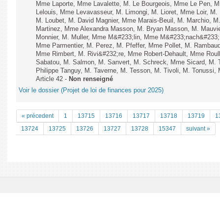
Mme Laporte, Mme Lavalette, M. Le Bourgeois, Mme Le Pen,
Lelouis, Mme Levavasseur, M. Limongi, M. Lioret, Mme Loir, M. 
M. Loubet, M. David Magnier, Mme Marais-Beuil, M. Marchio, M
Martinez, Mme Alexandra Masson, M. Bryan Masson, M. Mauvie
Monnier, M. Muller, Mme M&#233;lin, Mme M&#233;nach&#233;
Mme Parmentier, M. Perez, M. Pfeffer, Mme Pollet, M. Rambau
Mme Rimbert, M. Rivi&#232;re, Mme Robert-Dehault, Mme Roul
Sabatou, M. Salmon, M. Sanvert, M. Schreck, Mme Sicard, M. T
Philippe Tanguy, M. Taverne, M. Tesson, M. Tivoli, M. Tonussi, 
Article 42 -
Non renseigné
Voir le dossier (Projet de loi de finances pour 2025)
« précedent
1
13715
13716
13717
13718
13719
1
13724
13725
13726
13727
13728
15347
suivant »