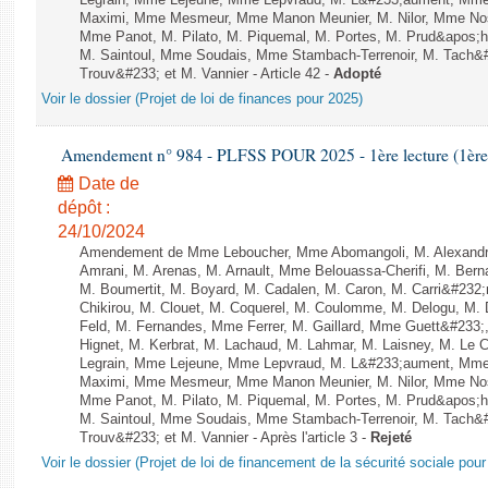
Legrain, Mme Lejeune, Mme Lepvraud, M. L&#233;aument, Mme
Maximi, Mme Mesmeur, Mme Manon Meunier, M. Nilor, Mme N
Mme Panot, M. Pilato, M. Piquemal, M. Portes, M. Prud&apos;h
M. Saintoul, Mme Soudais, Mme Stambach-Terrenoir, M. Tach&
Trouv&#233; et M. Vannier - Article 42 -
Adopté
Voir le dossier (Projet de loi de finances pour 2025)
Amendement n° 984 - PLFSS POUR 2025 - 1ère lecture (1ère a
Date de
dépôt :
24/10/2024
Amendement de Mme Leboucher, Mme Abomangoli, M. Alexand
Amrani, M. Arenas, M. Arnault, Mme Belouassa-Cherifi, M. Bern
M. Boumertit, M. Boyard, M. Cadalen, M. Caron, M. Carri&#232
Chikirou, M. Clouet, M. Coquerel, M. Coulomme, M. Delogu, M
Feld, M. Fernandes, Mme Ferrer, M. Gaillard, Mme Guett&#23
Hignet, M. Kerbrat, M. Lachaud, M. Lahmar, M. Laisney, M. Le 
Legrain, Mme Lejeune, Mme Lepvraud, M. L&#233;aument, Mme
Maximi, Mme Mesmeur, Mme Manon Meunier, M. Nilor, Mme N
Mme Panot, M. Pilato, M. Piquemal, M. Portes, M. Prud&apos;h
M. Saintoul, Mme Soudais, Mme Stambach-Terrenoir, M. Tach&
Trouv&#233; et M. Vannier - Après l'article 3 -
Rejeté
Voir le dossier (Projet de loi de financement de la sécurité sociale pou