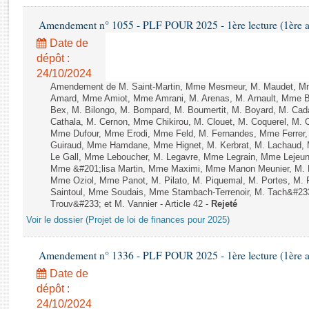
Rapports d'enquête
Rapports législatifs
Amendement n° 1055 - PLF POUR 2025 - 1ère lecture (1ère as
Rapports sur l'application des lois
Date de
Baromètre de l’application des lois
dépôt :
24/10/2024
Amendement de M. Saint-Martin, Mme Mesmeur, M. Maudet, Mm
Dossiers législatifs
Amard, Mme Amiot, Mme Amrani, M. Arenas, M. Arnault, Mme Bel
Bex, M. Bilongo, M. Bompard, M. Boumertit, M. Boyard, M. Cad
Budget et sécurité sociale
Cathala, M. Cernon, Mme Chikirou, M. Clouet, M. Coquerel, M.
Questions écrites et orales
Mme Dufour, Mme Erodi, Mme Feld, M. Fernandes, Mme Ferrer, 
Comptes rendus des débats
Guiraud, Mme Hamdane, Mme Hignet, M. Kerbrat, M. Lachaud, M
Le Gall, Mme Leboucher, M. Legavre, Mme Legrain, Mme Lejeu
Mme &#201;lisa Martin, Mme Maximi, Mme Manon Meunier, M.
Mme Oziol, Mme Panot, M. Pilato, M. Piquemal, M. Portes, M
Saintoul, Mme Soudais, Mme Stambach-Terrenoir, M. Tach&#23
Trouv&#233; et M. Vannier - Article 42 -
Rejeté
Voir le dossier (Projet de loi de finances pour 2025)
Amendement n° 1336 - PLF POUR 2025 - 1ère lecture (1ère as
Date de
dépôt :
24/10/2024