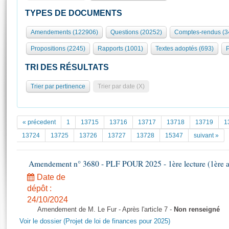
S'id
Présidence
Séance publique
Rôle et pouvoirs de l'Assemblée
Visiter l'Assemblée
TYPES DE DOCUMENTS
Fiches « Connaissance de l’Assemblée »
577 députés
Commissions et autres organes
Visite virtuelle du palais Bourbon
Amendements (122906)
Questions (20252)
Comptes-rendus (3
Organisation de l'Assemblée
Groupes politiques
Europe et International
Assister à une séance
Mot
Propositions (2245)
Rapports (1001)
Textes adoptés (693)
P
Présidence
Conférence des Présidents
Bureau
Collège des Ques
Élections législatives
Contrôle et évaluation
Accès des chercheurs à l’Assemblée
TRI DES RÉSULTATS
Congrès
Les évènements
S'inscrire
Trier par pertinence
Trier par date (X)
Pétitions
Statistiques et chiffres clés
Transparence et déontologie
Vous n'ave
Patrimoine
E
Documents de référence
« précedent
1
13715
13716
13717
13718
13719
1
La Bibliothèque
( Constitution | Règlement de l'Assemblée ... )
Documents parlementaires
13724
13725
13726
13727
13728
15347
suivant »
Les archives
Projets de loi
Contacts et plan d'accès
Amendement n° 3680 - PLF POUR 2025 - 1ère lecture (1ère as
Propositions de loi
Histoire
Photos libres de droit
Amendements
Date de
Juniors
dépôt :
Textes adoptés
Anciennes législatures
24/10/2024
Amendement de M. Le Fur - Après l'article 7 -
Non renseigné
Liens vers les sites publics
Rapports d'information
Voir le dossier (Projet de loi de finances pour 2025)