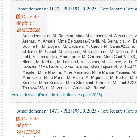
Amendement n° 1020 - PLF POUR 2025 - 1ère lecture (1ère as
Date de
dépôt :
24/10/2024
Amendement de M. Ratenon, Mme Abomangoli, M. Alexandre, 
Arenas, M. Arnault, Mme Belouassa-Cherifi, M. Bernalicis, M. 
Boumertit, M. Boyard, M. Cadalen, M. Caron, M. Carri&#232;re
Chikirou, M. Clouet, M. Coquerel, M. Coulomme, M. Delogu, M
Feld, M. Fernandes, Mme Ferrer, M. Gaillard, Mme Guett&#23
Hignet, M. Kerbrat, M. Lachaud, M. Lahmar, M. Laisney, M. Le 
Legavre, Mme Legrain, Mme Lejeune, Mme Lepvraud, M. L&#233
Maudet, Mme Maximi, Mme Mesmeur, Mme Manon Meunier, M. 
Mme Oziol, Mme Panot, M. Pilato, M. Piquemal, M. Portes, M.
Saintoul, Mme Soudais, Mme Stambach-Terrenoir, M. Tach&#23
Trouv&#233; et M. Vannier - Article 42 -
Rejeté
Voir le dossier (Projet de loi de finances pour 2025)
Amendement n° 1471 - PLF POUR 2025 - 1ère lecture (1ère as
Date de
dépôt :
24/10/2024