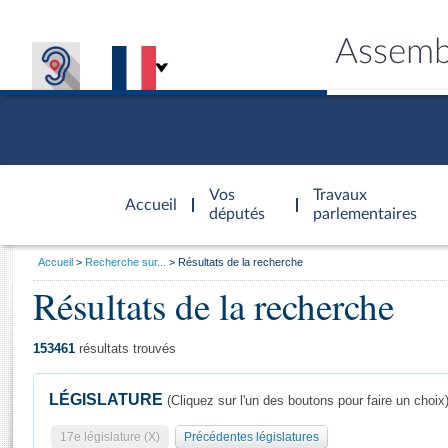
Assemb
Accèder à
la page
Vos
Travaux
Accueil
d'accueil
députés
parlementaires
Vous
Accueil
Recherche sur...
Résultats de la recherche
êtes
Résultats de la recherche
Général
ici
CONNEX
TRAVA
CONNA
DÉC
:
153461
résultats trouvés
LÉGISLATURE
(Cliquez sur l'un des boutons pour faire un choix
17e législature (X)
Précédentes législatures