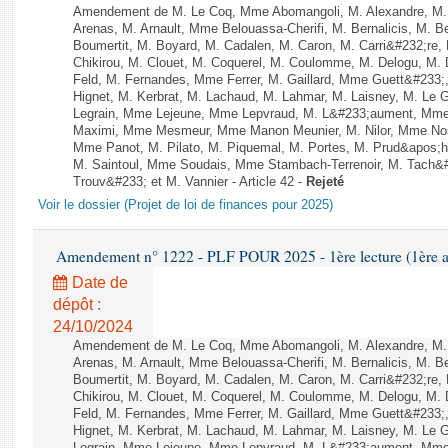
Amendement de M. Le Coq, Mme Abomangoli, M. Alexandre, M
Arenas, M. Arnault, Mme Belouassa-Cherifi, M. Bernalicis, M. 
Boumertit, M. Boyard, M. Cadalen, M. Caron, M. Carri&#232;re
Chikirou, M. Clouet, M. Coquerel, M. Coulomme, M. Delogu, M
Feld, M. Fernandes, Mme Ferrer, M. Gaillard, Mme Guett&#23
Hignet, M. Kerbrat, M. Lachaud, M. Lahmar, M. Laisney, M. Le
Legrain, Mme Lejeune, Mme Lepvraud, M. L&#233;aument, Mme
Maximi, Mme Mesmeur, Mme Manon Meunier, M. Nilor, Mme N
Mme Panot, M. Pilato, M. Piquemal, M. Portes, M. Prud&apos;h
M. Saintoul, Mme Soudais, Mme Stambach-Terrenoir, M. Tach&
Trouv&#233; et M. Vannier - Article 42 -
Rejeté
Voir le dossier (Projet de loi de finances pour 2025)
Amendement n° 1222 - PLF POUR 2025 - 1ère lecture (1ère as
Date de
dépôt :
24/10/2024
Amendement de M. Le Coq, Mme Abomangoli, M. Alexandre, M
Arenas, M. Arnault, Mme Belouassa-Cherifi, M. Bernalicis, M. 
Boumertit, M. Boyard, M. Cadalen, M. Caron, M. Carri&#232;re
Chikirou, M. Clouet, M. Coquerel, M. Coulomme, M. Delogu, M
Feld, M. Fernandes, Mme Ferrer, M. Gaillard, Mme Guett&#23
Hignet, M. Kerbrat, M. Lachaud, M. Lahmar, M. Laisney, M. Le