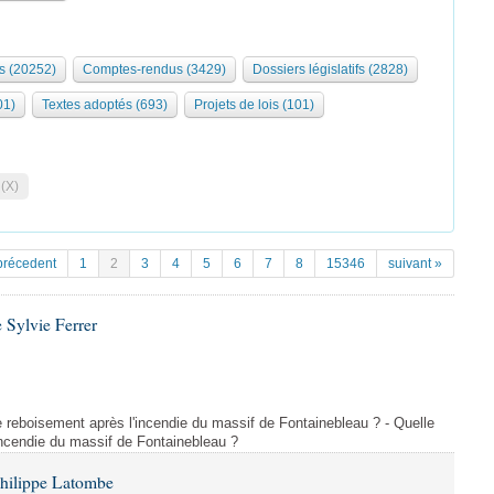
s (20252)
Comptes-rendus (3429)
Dossiers législatifs (2828)
01)
Textes adoptés (693)
Projets de lois (101)
 (X)
précedent
1
2
3
4
5
6
7
8
15346
suivant »
 Sylvie Ferrer
 de reboisement après l'incendie du massif de Fontainebleau ? - Quelle
incendie du massif de Fontainebleau ?
Philippe Latombe