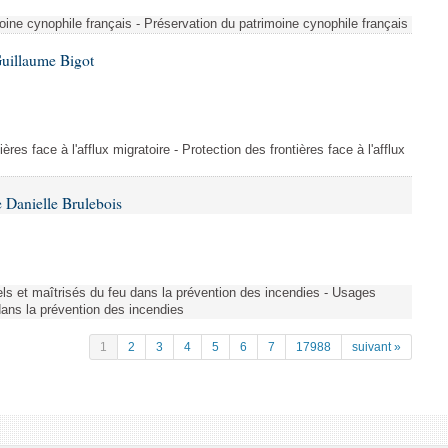
ine cynophile français - Préservation du patrimoine cynophile français
Guillaume Bigot
ères face à l'afflux migratoire - Protection des frontières face à l'afflux
 Danielle Brulebois
nels et maîtrisés du feu dans la prévention des incendies - Usages
 dans la prévention des incendies
1
2
3
4
5
6
7
17988
suivant »