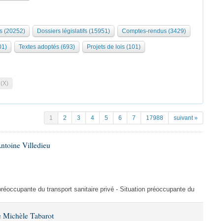
s (20252)
Dossiers législatifs (15951)
Comptes-rendus (3429)
01)
Textes adoptés (693)
Projets de lois (101)
 (X)
1
2
3
4
5
6
7
17988
suivant »
ntoine Villedieu
préoccupante du transport sanitaire privé - Situation préoccupante du
 Michèle Tabarot