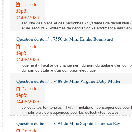
Rapports d'enquête
Date de
Rapports législatifs
dépôt :
Rapports sur l'application des lois
04/08/2026
Baromètre de l’application des lois
sécurité des biens et des personnes - Systèmes de dépollution 
et de secours - Systèmes de dépollution - Performance des véhi
Question écrite n° 17550 de Mme Émilie Bonnivard
Dossiers législatifs
Date de
Budget et sécurité sociale
dépôt :
Questions écrites et orales
04/08/2026
Comptes rendus des débats
logement - Facilité de changement du nom du titulaire d'un compt
du nom du titulaire d'un compteur électrique
Question écrite n° 17488 de Mme Virginie Duby-Muller
Date de
dépôt :
04/08/2026
collectivités territoriales - TVA immobilière : conséquences pour 
immobilière : conséquences pour les collectivités locales
Question écrite n° 17594 de Mme Sophie-Laurence Roy
Date de