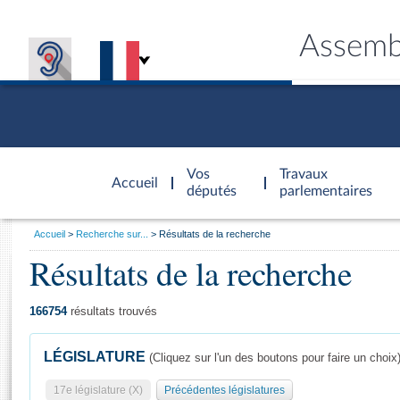
Assemb
Accèder à
la page
Vos
Travaux
Accueil
d'accueil
députés
parlementaires
Vous
Accueil
Recherche sur...
Résultats de la recherche
êtes
Résultats de la recherche
Général
ici
CONNEX
TRAVA
CONNA
DÉC
:
166754
résultats trouvés
LÉGISLATURE
(Cliquez sur l'un des boutons pour faire un choix
17e législature (X)
Précédentes législatures