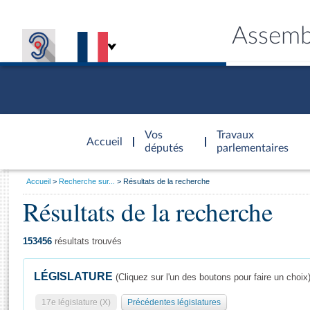
Assemb
Accèder à
la page
Vos
Travaux
Accueil
d'accueil
députés
parlementaires
Vous
Accueil
Recherche sur...
Résultats de la recherche
êtes
Résultats de la recherche
Général
ici
CONNEX
TRAVA
CONNA
DÉC
:
153456
résultats trouvés
LÉGISLATURE
(Cliquez sur l'un des boutons pour faire un choix
17e législature (X)
Précédentes législatures