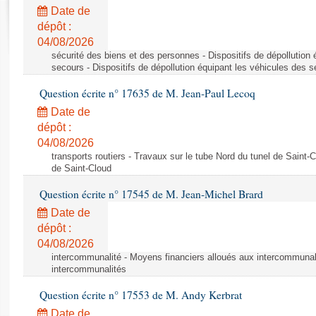
Rapports d'enquête
Date de
Rapports législatifs
dépôt :
Rapports sur l'application des lois
04/08/2026
Baromètre de l’application des lois
sécurité des biens et des personnes - Dispositifs de dépollution
secours - Dispositifs de dépollution équipant les véhicules des 
Question écrite n° 17635 de M. Jean-Paul Lecoq
Dossiers législatifs
Date de
Budget et sécurité sociale
dépôt :
Questions écrites et orales
04/08/2026
Comptes rendus des débats
transports routiers - Travaux sur le tube Nord du tunel de Saint-
de Saint-Cloud
Question écrite n° 17545 de M. Jean-Michel Brard
Date de
dépôt :
04/08/2026
intercommunalité - Moyens financiers alloués aux intercommunal
intercommunalités
Question écrite n° 17553 de M. Andy Kerbrat
Date de