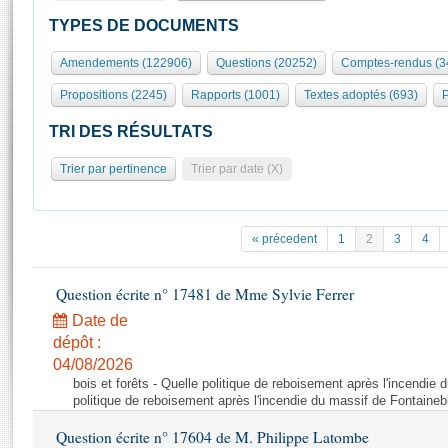
S'id
Présidence
Séance publique
Rôle et pouvoirs de l'Assemblée
Visiter l'Assemblée
TYPES DE DOCUMENTS
Fiches « Connaissance de l’Assemblée »
577 députés
Commissions et autres organes
Visite virtuelle du palais Bourbon
Amendements (122906)
Questions (20252)
Comptes-rendus (3
Organisation de l'Assemblée
Groupes politiques
Europe et International
Assister à une séance
Mot
Propositions (2245)
Rapports (1001)
Textes adoptés (693)
P
Présidence
Conférence des Présidents
Bureau
Collège des Ques
Élections législatives
Contrôle et évaluation
Accès des chercheurs à l’Assemblée
TRI DES RÉSULTATS
Congrès
Les évènements
S'inscrire
Trier par pertinence
Trier par date (X)
Pétitions
Statistiques et chiffres clés
Transparence et déontologie
Vous n'ave
Patrimoine
E
Documents de référence
« précedent
1
2
3
4
La Bibliothèque
( Constitution | Règlement de l'Assemblée ... )
Documents parlementaires
Les archives
Question écrite n° 17481 de Mme Sylvie Ferrer
Projets de loi
Contacts et plan d'accès
Date de
Propositions de loi
Histoire
Photos libres de droit
dépôt :
Amendements
Juniors
04/08/2026
Textes adoptés
bois et forêts - Quelle politique de reboisement après l'incendie
Anciennes législatures
politique de reboisement après l'incendie du massif de Fontaineb
Liens vers les sites publics
Rapports d'information
Question écrite n° 17604 de M. Philippe Latombe