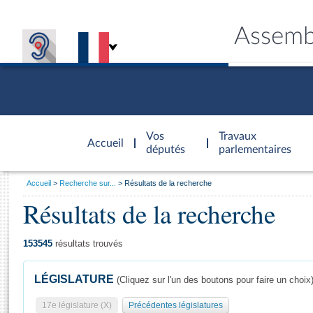
Assemb
Accèder à
la page
Vos
Travaux
Accueil
d'accueil
députés
parlementaires
Vous
Accueil
Recherche sur...
Résultats de la recherche
êtes
Résultats de la recherche
Général
ici
CONNEX
TRAVA
CONNA
DÉC
:
153545
résultats trouvés
LÉGISLATURE
(Cliquez sur l'un des boutons pour faire un choix
17e législature (X)
Précédentes législatures