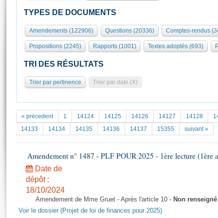
S'id
Présidence
Séance publique
Rôle et pouvoirs de l'Assemblée
Visiter l'Assemblée
TYPES DE DOCUMENTS
Fiches « Connaissance de l’Assemblée »
577 députés
Commissions et autres organes
Visite virtuelle du palais Bourbon
Amendements (122906)
Questions (20336)
Comptes-rendus (3
Organisation de l'Assemblée
Groupes politiques
Europe et International
Assister à une séance
Mot
Propositions (2245)
Rapports (1001)
Textes adoptés (693)
P
Présidence
Conférence des Présidents
Bureau
Collège des Ques
Élections législatives
Contrôle et évaluation
Accès des chercheurs à l’Assemblée
TRI DES RÉSULTATS
Congrès
Les évènements
S'inscrire
Trier par pertinence
Trier par date (X)
Pétitions
Statistiques et chiffres clés
Transparence et déontologie
Vous n'ave
Patrimoine
E
Documents de référence
« précedent
1
14124
14125
14126
14127
14128
1
La Bibliothèque
( Constitution | Règlement de l'Assemblée ... )
Documents parlementaires
14133
14134
14135
14136
14137
15355
suivant »
Les archives
Projets de loi
Contacts et plan d'accès
Amendement n° 1487 - PLF POUR 2025 - 1ère lecture (1ère as
Propositions de loi
Histoire
Photos libres de droit
Amendements
Date de
Juniors
dépôt :
Textes adoptés
Anciennes législatures
18/10/2024
Amendement de Mme Gruet - Après l'article 10 -
Non renseigné
Liens vers les sites publics
Rapports d'information
Voir le dossier (Projet de loi de finances pour 2025)