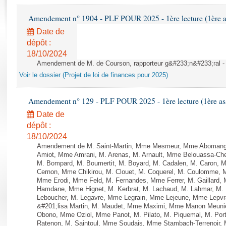
Rapports d'enquête
Rapports législatifs
Amendement n° 1904 - PLF POUR 2025 - 1ère lecture (1ère as
Rapports sur l'application des lois
Date de
Baromètre de l’application des lois
dépôt :
18/10/2024
Amendement de M. de Courson, rapporteur g&#233;n&#233;ral - A
Dossiers législatifs
Voir le dossier (Projet de loi de finances pour 2025)
Budget et sécurité sociale
Questions écrites et orales
Amendement n° 129 - PLF POUR 2025 - 1ère lecture (1ère ass
Comptes rendus des débats
Date de
dépôt :
18/10/2024
Amendement de M. Saint-Martin, Mme Mesmeur, Mme Abomango
Amiot, Mme Amrani, M. Arenas, M. Arnault, Mme Belouassa-Cheri
M. Bompard, M. Boumertit, M. Boyard, M. Cadalen, M. Caron, M
Cernon, Mme Chikirou, M. Clouet, M. Coquerel, M. Coulomme, M
Mme Erodi, Mme Feld, M. Fernandes, Mme Ferrer, M. Gaillard
Hamdane, Mme Hignet, M. Kerbrat, M. Lachaud, M. Lahmar, M. 
Leboucher, M. Legavre, Mme Legrain, Mme Lejeune, Mme Lepv
&#201;lisa Martin, M. Maudet, Mme Maximi, Mme Manon Meuni
Obono, Mme Oziol, Mme Panot, M. Pilato, M. Piquemal, M. Po
Ratenon, M. Saintoul, Mme Soudais, Mme Stambach-Terrenoir, 