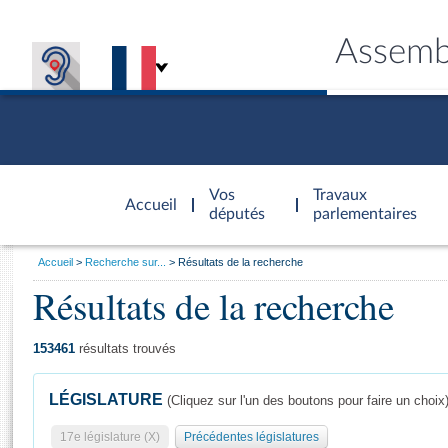
Assemb
Accèder à
la page
Vos
Travaux
Accueil
d'accueil
députés
parlementaires
Vous
Accueil
Recherche sur...
Résultats de la recherche
êtes
Résultats de la recherche
Général
ici
CONNEX
TRAVA
CONNA
DÉC
:
153461
résultats trouvés
LÉGISLATURE
(Cliquez sur l'un des boutons pour faire un choix
17e législature (X)
Précédentes législatures