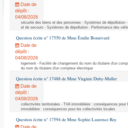
Rapports d'enquête
Date de
Rapports législatifs
dépôt :
Rapports sur l'application des lois
04/08/2026
Baromètre de l’application des lois
sécurité des biens et des personnes - Systèmes de dépollution 
et de secours - Systèmes de dépollution - Performance des véhi
Question écrite n° 17550 de Mme Émilie Bonnivard
Dossiers législatifs
Date de
Budget et sécurité sociale
dépôt :
Questions écrites et orales
04/08/2026
Comptes rendus des débats
logement - Facilité de changement du nom du titulaire d'un compt
du nom du titulaire d'un compteur électrique
Question écrite n° 17488 de Mme Virginie Duby-Muller
Date de
dépôt :
04/08/2026
collectivités territoriales - TVA immobilière : conséquences pour 
immobilière : conséquences pour les collectivités locales
Question écrite n° 17594 de Mme Sophie-Laurence Roy
Date de