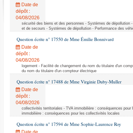
Rapports d'enquête
Date de
Rapports législatifs
dépôt :
Rapports sur l'application des lois
04/08/2026
Baromètre de l’application des lois
sécurité des biens et des personnes - Systèmes de dépollution 
et de secours - Systèmes de dépollution - Performance des véhi
Question écrite n° 17550 de Mme Émilie Bonnivard
Dossiers législatifs
Date de
Budget et sécurité sociale
dépôt :
Questions écrites et orales
04/08/2026
Comptes rendus des débats
logement - Facilité de changement du nom du titulaire d'un compt
du nom du titulaire d'un compteur électrique
Question écrite n° 17488 de Mme Virginie Duby-Muller
Date de
dépôt :
04/08/2026
collectivités territoriales - TVA immobilière : conséquences pour 
immobilière : conséquences pour les collectivités locales
Question écrite n° 17594 de Mme Sophie-Laurence Roy
Date de