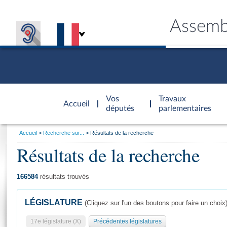
Assemb
Accèder à
la page
Vos
Travaux
Accueil
d'accueil
députés
parlementaires
Vous
Accueil
Recherche sur...
Résultats de la recherche
êtes
Résultats de la recherche
Général
ici
CONNEX
TRAVA
CONNA
DÉC
:
166584
résultats trouvés
LÉGISLATURE
(Cliquez sur l'un des boutons pour faire un choix
17e législature (X)
Précédentes législatures