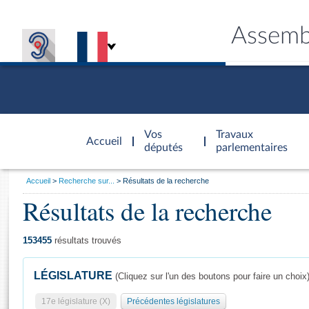
Assemb
Accèder à
la page
Vos
Travaux
Accueil
d'accueil
députés
parlementaires
Vous
Accueil
Recherche sur...
Résultats de la recherche
êtes
Résultats de la recherche
Général
ici
CONNEX
TRAVA
CONNA
DÉC
:
153455
résultats trouvés
LÉGISLATURE
(Cliquez sur l'un des boutons pour faire un choix
17e législature (X)
Précédentes législatures