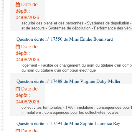
Rapports d'enquête
Date de
Rapports législatifs
dépôt :
Rapports sur l'application des lois
04/08/2026
Baromètre de l’application des lois
sécurité des biens et des personnes - Systèmes de dépollution 
et de secours - Systèmes de dépollution - Performance des véhi
Question écrite n° 17550 de Mme Émilie Bonnivard
Dossiers législatifs
Date de
Budget et sécurité sociale
dépôt :
Questions écrites et orales
04/08/2026
Comptes rendus des débats
logement - Facilité de changement du nom du titulaire d'un compt
du nom du titulaire d'un compteur électrique
Question écrite n° 17488 de Mme Virginie Duby-Muller
Date de
dépôt :
04/08/2026
collectivités territoriales - TVA immobilière : conséquences pour 
immobilière : conséquences pour les collectivités locales
Question écrite n° 17594 de Mme Sophie-Laurence Roy
Date de