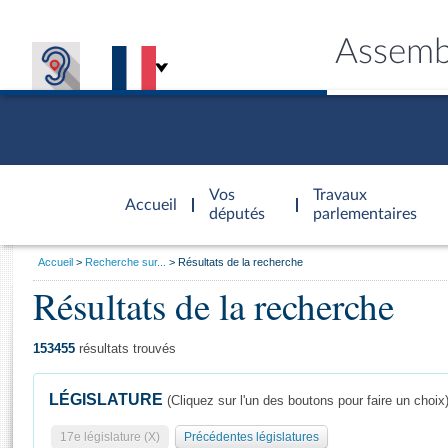
Assemb
Accèder à
la page
Vos
Travaux
Accueil
d'accueil
députés
parlementaires
Vous
Accueil
Recherche sur...
Résultats de la recherche
êtes
Résultats de la recherche
Général
ici
CONNEX
TRAVA
CONNA
DÉC
:
153455
résultats trouvés
LÉGISLATURE
(Cliquez sur l'un des boutons pour faire un choix
17e législature (X)
Précédentes législatures