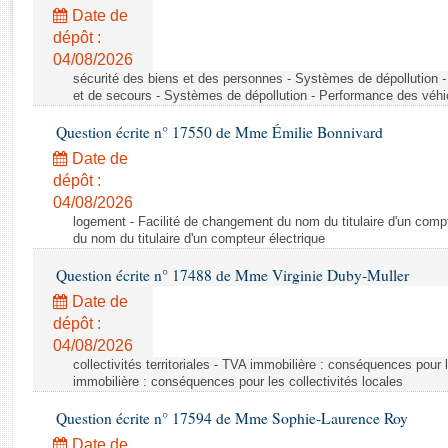
Rapports d'enquête
Date de
Rapports législatifs
dépôt :
Rapports sur l'application des lois
04/08/2026
Baromètre de l’application des lois
sécurité des biens et des personnes - Systèmes de dépollution 
et de secours - Systèmes de dépollution - Performance des véhi
Question écrite n° 17550 de Mme Émilie Bonnivard
Dossiers législatifs
Date de
Budget et sécurité sociale
dépôt :
Questions écrites et orales
04/08/2026
Comptes rendus des débats
logement - Facilité de changement du nom du titulaire d'un compt
du nom du titulaire d'un compteur électrique
Question écrite n° 17488 de Mme Virginie Duby-Muller
Date de
dépôt :
04/08/2026
collectivités territoriales - TVA immobilière : conséquences pour 
immobilière : conséquences pour les collectivités locales
Question écrite n° 17594 de Mme Sophie-Laurence Roy
Date de