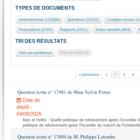
S'id
Présidence
Séance publique
Rôle et pouvoirs de l'Assemblée
Visiter l'Assemblée
TYPES DE DOCUMENTS
Fiches « Connaissance de l’Assemblée »
577 députés
Commissions et autres organes
Visite virtuelle du palais Bourbon
Amendements (122906)
Questions (20252)
Comptes-rendus (3
Organisation de l'Assemblée
Groupes politiques
Europe et International
Assister à une séance
Mot
Propositions (2245)
Rapports (1001)
Textes adoptés (693)
P
Présidence
Conférence des Présidents
Bureau
Collège des Ques
Élections législatives
Contrôle et évaluation
Accès des chercheurs à l’Assemblée
TRI DES RÉSULTATS
Congrès
Les évènements
S'inscrire
Trier par pertinence
Trier par date (X)
Pétitions
Statistiques et chiffres clés
Transparence et déontologie
Vous n'ave
Patrimoine
E
Documents de référence
« précedent
1
2
3
4
La Bibliothèque
( Constitution | Règlement de l'Assemblée ... )
Documents parlementaires
Les archives
Question écrite n° 17481 de Mme Sylvie Ferrer
Projets de loi
Contacts et plan d'accès
Date de
Propositions de loi
Histoire
Photos libres de droit
dépôt :
Amendements
Juniors
04/08/2026
Textes adoptés
bois et forêts - Quelle politique de reboisement après l'incendie
Anciennes législatures
politique de reboisement après l'incendie du massif de Fontaineb
Liens vers les sites publics
Rapports d'information
Question écrite n° 17604 de M. Philippe Latombe