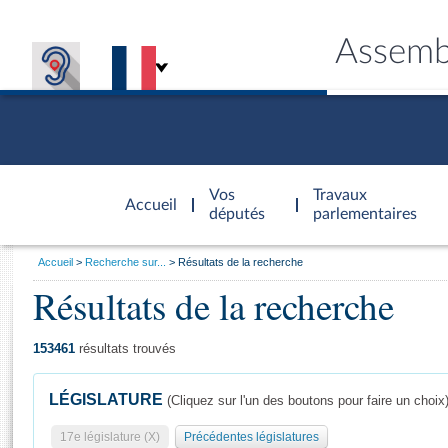
Assemb
Accèder à
la page
Vos
Travaux
Accueil
d'accueil
députés
parlementaires
Vous
Accueil
Recherche sur...
Résultats de la recherche
êtes
Résultats de la recherche
Général
ici
CONNEX
TRAVA
CONNA
DÉC
:
153461
résultats trouvés
LÉGISLATURE
(Cliquez sur l'un des boutons pour faire un choix
17e législature (X)
Précédentes législatures