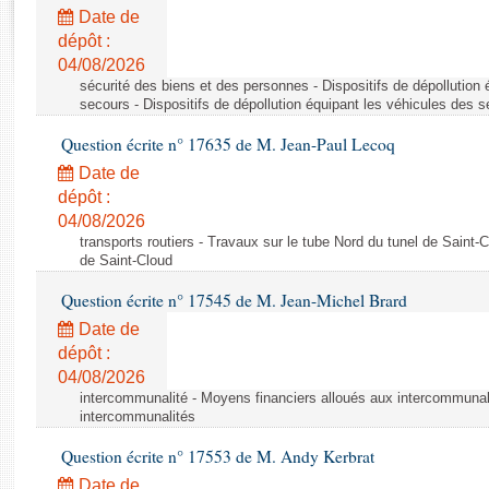
Rapports d'enquête
Date de
Rapports législatifs
dépôt :
Rapports sur l'application des lois
04/08/2026
Baromètre de l’application des lois
sécurité des biens et des personnes - Dispositifs de dépollution
secours - Dispositifs de dépollution équipant les véhicules des 
Question écrite n° 17635 de M. Jean-Paul Lecoq
Dossiers législatifs
Date de
Budget et sécurité sociale
dépôt :
Questions écrites et orales
04/08/2026
Comptes rendus des débats
transports routiers - Travaux sur le tube Nord du tunel de Saint-
de Saint-Cloud
Question écrite n° 17545 de M. Jean-Michel Brard
Date de
dépôt :
04/08/2026
intercommunalité - Moyens financiers alloués aux intercommunal
intercommunalités
Question écrite n° 17553 de M. Andy Kerbrat
Date de