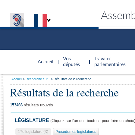
Assemb
Accèder à
la page
Vos
Travaux
Accueil
d'accueil
députés
parlementaires
Vous
Accueil
Recherche sur...
Résultats de la recherche
êtes
Résultats de la recherche
Général
ici
CONNEX
TRAVA
CONNA
DÉC
:
153466
résultats trouvés
LÉGISLATURE
(Cliquez sur l'un des boutons pour faire un choix
17e législature (X)
Précédentes législatures