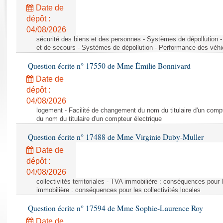
Rapports d'enquête
Date de
Rapports législatifs
dépôt :
Rapports sur l'application des lois
04/08/2026
Baromètre de l’application des lois
sécurité des biens et des personnes - Systèmes de dépollution 
et de secours - Systèmes de dépollution - Performance des véhi
Question écrite n° 17550 de Mme Émilie Bonnivard
Dossiers législatifs
Date de
Budget et sécurité sociale
dépôt :
Questions écrites et orales
04/08/2026
Comptes rendus des débats
logement - Facilité de changement du nom du titulaire d'un compt
du nom du titulaire d'un compteur électrique
Question écrite n° 17488 de Mme Virginie Duby-Muller
Date de
dépôt :
04/08/2026
collectivités territoriales - TVA immobilière : conséquences pour 
immobilière : conséquences pour les collectivités locales
Question écrite n° 17594 de Mme Sophie-Laurence Roy
Date de