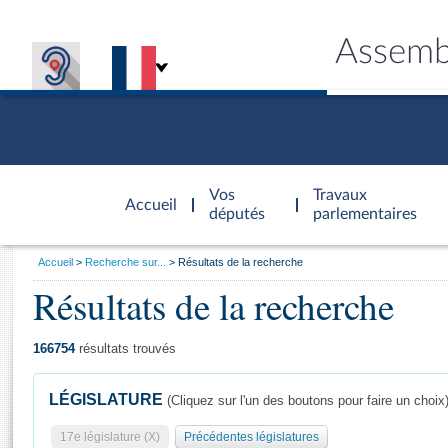
Assemb
Accèder à
la page
Vos
Travaux
Accueil
d'accueil
députés
parlementaires
Vous
Accueil
Recherche sur...
Résultats de la recherche
êtes
Résultats de la recherche
Général
ici
CONNEX
TRAVA
CONNA
DÉC
:
166754
résultats trouvés
LÉGISLATURE
(Cliquez sur l'un des boutons pour faire un choix
17e législature (X)
Précédentes législatures