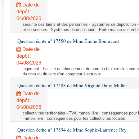
Rapports d'enquête
Date de
Rapports législatifs
dépôt :
Rapports sur l'application des lois
04/08/2026
Baromètre de l’application des lois
sécurité des biens et des personnes - Systèmes de dépollution 
et de secours - Systèmes de dépollution - Performance des véhi
Question écrite n° 17550 de Mme Émilie Bonnivard
Dossiers législatifs
Date de
Budget et sécurité sociale
dépôt :
Questions écrites et orales
04/08/2026
Comptes rendus des débats
logement - Facilité de changement du nom du titulaire d'un compt
du nom du titulaire d'un compteur électrique
Question écrite n° 17488 de Mme Virginie Duby-Muller
Date de
dépôt :
04/08/2026
collectivités territoriales - TVA immobilière : conséquences pour 
immobilière : conséquences pour les collectivités locales
Question écrite n° 17594 de Mme Sophie-Laurence Roy
Date de