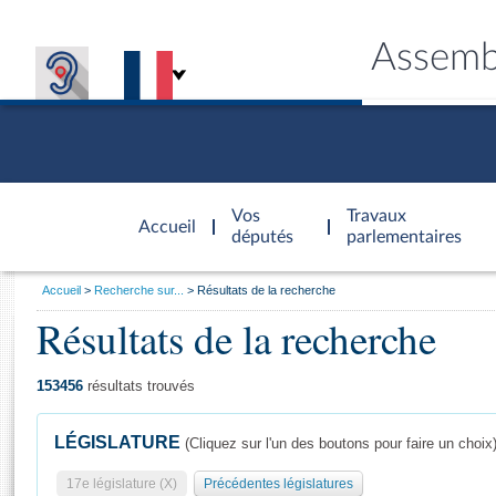
Assemb
Accèder à
la page
Vos
Travaux
Accueil
d'accueil
députés
parlementaires
Vous
Accueil
Recherche sur...
Résultats de la recherche
êtes
Résultats de la recherche
Général
ici
CONNEX
TRAVA
CONNA
DÉC
:
153456
résultats trouvés
LÉGISLATURE
(Cliquez sur l'un des boutons pour faire un choix
17e législature (X)
Précédentes législatures