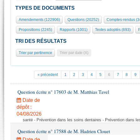
S'id
Présidence
Séance publique
Rôle et pouvoirs de l'Assemblée
Visiter l'Assemblée
TYPES DE DOCUMENTS
Fiches « Connaissance de l’Assemblée »
577 députés
Commissions et autres organes
Visite virtuelle du palais Bourbon
Amendements (122906)
Questions (20252)
Comptes-rendus (3
Organisation de l'Assemblée
Groupes politiques
Europe et International
Assister à une séance
Mot
Propositions (2245)
Rapports (1001)
Textes adoptés (693)
P
Présidence
Conférence des Présidents
Bureau
Collège des Ques
Élections législatives
Contrôle et évaluation
Accès des chercheurs à l’Assemblée
TRI DES RÉSULTATS
Congrès
Les évènements
S'inscrire
Trier par pertinence
Trier par date (X)
Pétitions
Statistiques et chiffres clés
Transparence et déontologie
Vous n'ave
Patrimoine
E
Documents de référence
« précedent
1
2
3
4
5
6
7
8
9
La Bibliothèque
( Constitution | Règlement de l'Assemblée ... )
Documents parlementaires
Les archives
Question écrite n° 17603 de M. Matthias Tavel
Projets de loi
Contacts et plan d'accès
Date de
Propositions de loi
Histoire
Photos libres de droit
dépôt :
Amendements
Juniors
04/08/2026
Textes adoptés
santé - Prévention dans les soins dentaires - Prévention dans le
Anciennes législatures
Question écrite n° 17588 de M. Hadrien Clouet
Liens vers les sites publics
Rapports d'information
Date de