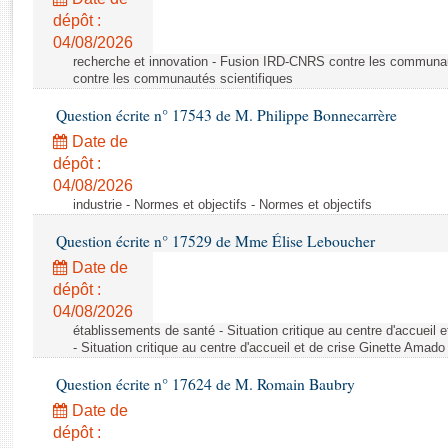
Rapports d'enquête
dépôt :
Rapports législatifs
04/08/2026
Rapports sur l'application des lois
recherche et innovation - Fusion IRD-CNRS contre les communa
Baromètre de l’application des lois
contre les communautés scientifiques
Question écrite n° 17543 de M. Philippe Bonnecarrère
Dossiers législatifs
Date de
Budget et sécurité sociale
dépôt :
04/08/2026
Questions écrites et orales
industrie - Normes et objectifs - Normes et objectifs
Comptes rendus des débats
Question écrite n° 17529 de Mme Élise Leboucher
Date de
dépôt :
04/08/2026
établissements de santé - Situation critique au centre d'accuei
- Situation critique au centre d'accueil et de crise Ginette Ama
Question écrite n° 17624 de M. Romain Baubry
Date de
dépôt :