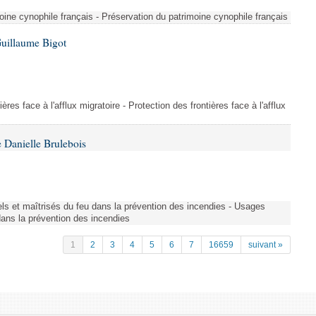
ine cynophile français - Préservation du patrimoine cynophile français
Guillaume Bigot
ères face à l'afflux migratoire - Protection des frontières face à l'afflux
 Danielle Brulebois
nels et maîtrisés du feu dans la prévention des incendies - Usages
 dans la prévention des incendies
1
2
3
4
5
6
7
16659
suivant »