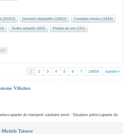
s (20252)
Dossiers législatifs (15952)
Comptes-rendus (3434)
03)
Textes adoptés (693)
Projets de lois (101)
 (X)
1
2
3
4
5
6
7
16659
suivant »
ntoine Villedieu
préoccupante du transport sanitaire privé - Situation préoccupante du
 Michèle Tabarot