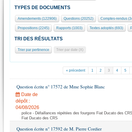
S'id
Présidence
Séance publique
Rôle et pouvoirs de l'Assemblée
Visiter l'Assemblée
TYPES DE DOCUMENTS
Fiches « Connaissance de l’Assemblée »
577 députés
Commissions et autres organes
Visite virtuelle du palais Bourbon
Amendements (122906)
Questions (20252)
Comptes-rendus (3
Organisation de l'Assemblée
Groupes politiques
Europe et International
Assister à une séance
Mot
Propositions (2245)
Rapports (1003)
Textes adoptés (693)
P
Présidence
Conférence des Présidents
Bureau
Collège des Ques
Élections législatives
Contrôle et évaluation
Accès des chercheurs à l’Assemblée
TRI DES RÉSULTATS
Congrès
Les évènements
S'inscrire
Trier par pertinence
Trier par date (X)
Pétitions
Statistiques et chiffres clés
Transparence et déontologie
Vous n'ave
Patrimoine
E
Documents de référence
« précedent
1
2
3
4
5
La Bibliothèque
( Constitution | Règlement de l'Assemblée ... )
Documents parlementaires
Les archives
Question écrite n° 17572 de Mme Sophie Blanc
Projets de loi
Contacts et plan d'accès
Date de
Propositions de loi
Histoire
Photos libres de droit
dépôt :
Amendements
Juniors
04/08/2026
Textes adoptés
police - Défaillances répétées des fourgons Fiat Ducato des CRS
Anciennes législatures
Fiat Ducato des CRS
Liens vers les sites publics
Rapports d'information
Question écrite n° 17592 de M. Pierre Cordier