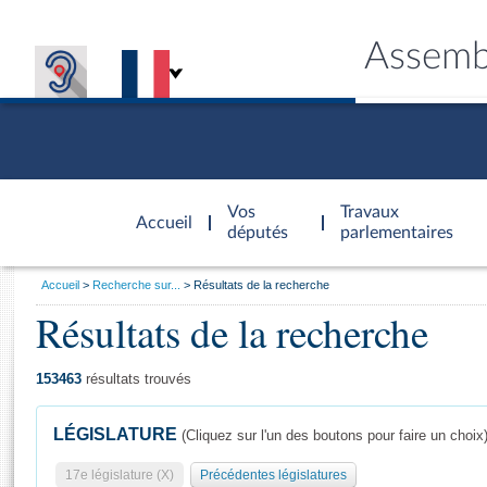
Assemb
Accèder à
la page
Vos
Travaux
Accueil
d'accueil
députés
parlementaires
Vous
Accueil
Recherche sur...
Résultats de la recherche
êtes
Résultats de la recherche
Général
ici
CONNEX
TRAVA
CONNA
DÉC
:
153463
résultats trouvés
LÉGISLATURE
(Cliquez sur l'un des boutons pour faire un choix
17e législature (X)
Précédentes législatures