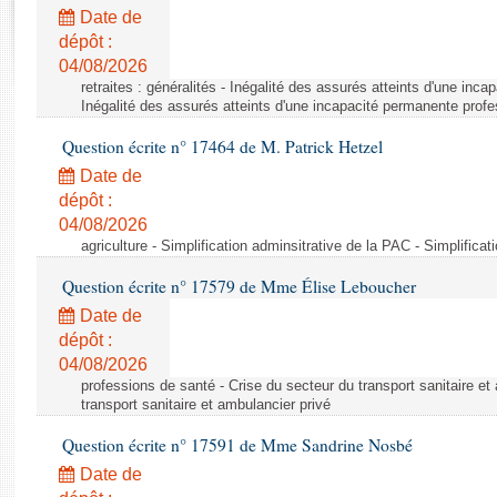
Rapports d'enquête
Date de
Rapports législatifs
dépôt :
Rapports sur l'application des lois
04/08/2026
Baromètre de l’application des lois
retraites : généralités - Inégalité des assurés atteints d'une inc
Inégalité des assurés atteints d'une incapacité permanente profe
Question écrite n° 17464 de M. Patrick Hetzel
Dossiers législatifs
Date de
Budget et sécurité sociale
dépôt :
Questions écrites et orales
04/08/2026
Comptes rendus des débats
agriculture - Simplification adminsitrative de la PAC - Simplifica
Question écrite n° 17579 de Mme Élise Leboucher
Date de
dépôt :
04/08/2026
professions de santé - Crise du secteur du transport sanitaire et
transport sanitaire et ambulancier privé
Question écrite n° 17591 de Mme Sandrine Nosbé
Date de