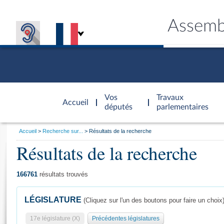
Assemb
Accèder à
la page
Vos
Travaux
Accueil
d'accueil
députés
parlementaires
Vous
Accueil
Recherche sur...
Résultats de la recherche
êtes
Résultats de la recherche
Général
ici
CONNEX
TRAVA
CONNA
DÉC
:
166761
résultats trouvés
LÉGISLATURE
(Cliquez sur l'un des boutons pour faire un choix
17e législature (X)
Précédentes législatures