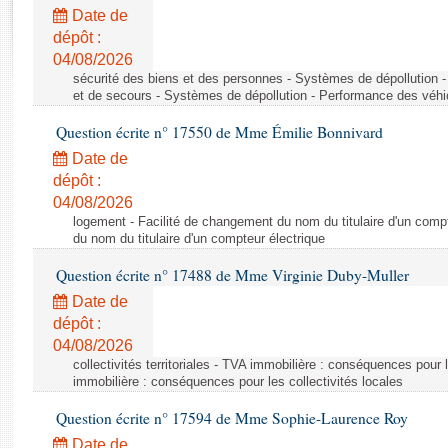
Rapports d'enquête
Date de
Rapports législatifs
dépôt :
Rapports sur l'application des lois
04/08/2026
Baromètre de l’application des lois
sécurité des biens et des personnes - Systèmes de dépollution 
et de secours - Systèmes de dépollution - Performance des véhi
Question écrite n° 17550 de Mme Émilie Bonnivard
Dossiers législatifs
Date de
Budget et sécurité sociale
dépôt :
Questions écrites et orales
04/08/2026
Comptes rendus des débats
logement - Facilité de changement du nom du titulaire d'un compt
du nom du titulaire d'un compteur électrique
Question écrite n° 17488 de Mme Virginie Duby-Muller
Date de
dépôt :
04/08/2026
collectivités territoriales - TVA immobilière : conséquences pour 
immobilière : conséquences pour les collectivités locales
Question écrite n° 17594 de Mme Sophie-Laurence Roy
Date de