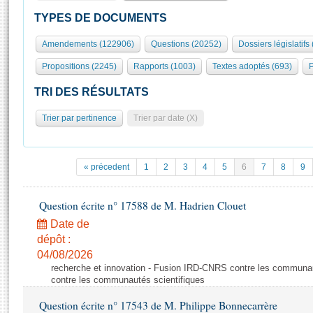
S'id
Présidence
Séance publique
Rôle et pouvoirs de l'Assemblée
Visiter l'Assemblée
TYPES DE DOCUMENTS
Fiches « Connaissance de l’Assemblée »
577 députés
Commissions et autres organes
Visite virtuelle du palais Bourbon
Amendements (122906)
Questions (20252)
Dossiers législatifs
Organisation de l'Assemblée
Groupes politiques
Europe et International
Assister à une séance
Mot
Propositions (2245)
Rapports (1003)
Textes adoptés (693)
P
Présidence
Conférence des Présidents
Bureau
Collège des Ques
Élections législatives
Contrôle et évaluation
Accès des chercheurs à l’Assemblée
TRI DES RÉSULTATS
Congrès
Les évènements
S'inscrire
Trier par pertinence
Trier par date (X)
Pétitions
Statistiques et chiffres clés
Transparence et déontologie
Vous n'ave
Patrimoine
E
Documents de référence
« précedent
1
2
3
4
5
6
7
8
9
La Bibliothèque
( Constitution | Règlement de l'Assemblée ... )
Documents parlementaires
Les archives
Question écrite n° 17588 de M. Hadrien Clouet
Projets de loi
Contacts et plan d'accès
Date de
Propositions de loi
Histoire
Photos libres de droit
dépôt :
Amendements
Juniors
04/08/2026
Textes adoptés
recherche et innovation - Fusion IRD-CNRS contre les communa
Anciennes législatures
contre les communautés scientifiques
Liens vers les sites publics
Rapports d'information
Question écrite n° 17543 de M. Philippe Bonnecarrère