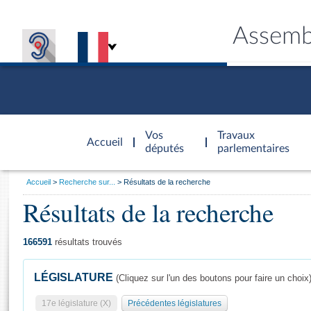
Assemb
Accèder à
la page
Vos
Travaux
Accueil
d'accueil
députés
parlementaires
Vous
Accueil
Recherche sur...
Résultats de la recherche
êtes
Résultats de la recherche
Général
ici
CONNEX
TRAVA
CONNA
DÉC
:
166591
résultats trouvés
LÉGISLATURE
(Cliquez sur l'un des boutons pour faire un choix
17e législature (X)
Précédentes législatures