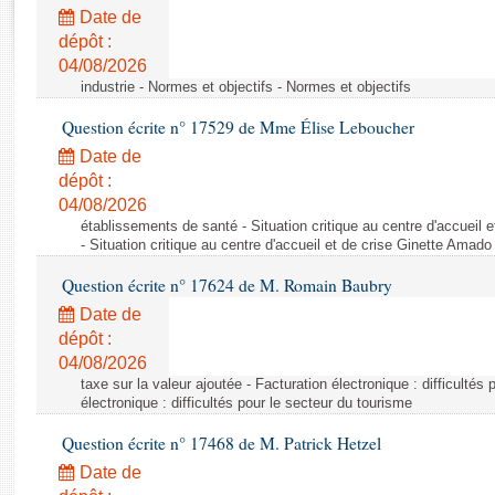
Rapports d'enquête
Date de
Rapports législatifs
dépôt :
Rapports sur l'application des lois
04/08/2026
Baromètre de l’application des lois
industrie - Normes et objectifs - Normes et objectifs
Question écrite n° 17529 de Mme Élise Leboucher
Dossiers législatifs
Date de
Budget et sécurité sociale
dépôt :
04/08/2026
Questions écrites et orales
établissements de santé - Situation critique au centre d'accuei
Comptes rendus des débats
- Situation critique au centre d'accueil et de crise Ginette Ama
Question écrite n° 17624 de M. Romain Baubry
Date de
dépôt :
04/08/2026
taxe sur la valeur ajoutée - Facturation électronique : difficultés
électronique : difficultés pour le secteur du tourisme
Question écrite n° 17468 de M. Patrick Hetzel
Date de