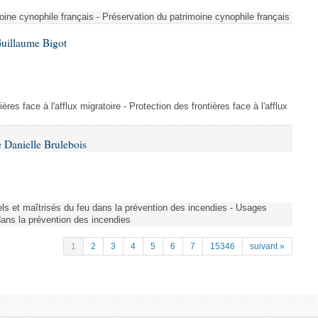
ine cynophile français - Préservation du patrimoine cynophile français
Guillaume Bigot
ères face à l'afflux migratoire - Protection des frontières face à l'afflux
 Danielle Brulebois
nels et maîtrisés du feu dans la prévention des incendies - Usages
 dans la prévention des incendies
1
2
3
4
5
6
7
15346
suivant »