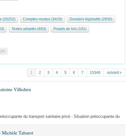
s (20252)
Comptes-rendus (3429)
Dossiers législatifs (2830)
03)
Textes adoptés (693)
Projets de lois (101)
 (X)
1
2
3
4
5
6
7
15346
suivant »
ntoine Villedieu
préoccupante du transport sanitaire privé - Situation préoccupante du
 Michèle Tabarot