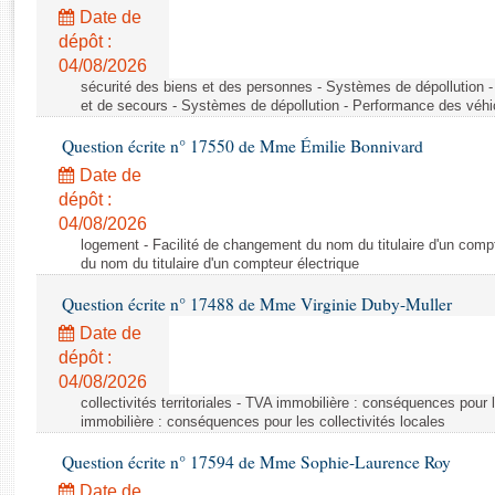
Rapports d'enquête
Date de
Rapports législatifs
dépôt :
Rapports sur l'application des lois
04/08/2026
Baromètre de l’application des lois
sécurité des biens et des personnes - Systèmes de dépollution 
et de secours - Systèmes de dépollution - Performance des véhi
Question écrite n° 17550 de Mme Émilie Bonnivard
Dossiers législatifs
Date de
Budget et sécurité sociale
dépôt :
Questions écrites et orales
04/08/2026
Comptes rendus des débats
logement - Facilité de changement du nom du titulaire d'un compt
du nom du titulaire d'un compteur électrique
Question écrite n° 17488 de Mme Virginie Duby-Muller
Date de
dépôt :
04/08/2026
collectivités territoriales - TVA immobilière : conséquences pour 
immobilière : conséquences pour les collectivités locales
Question écrite n° 17594 de Mme Sophie-Laurence Roy
Date de