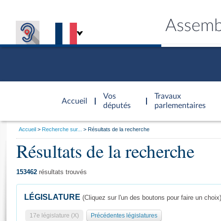
Assemb
Accèder à
la page
Vos
Travaux
Accueil
d'accueil
députés
parlementaires
Vous
Accueil
Recherche sur...
Résultats de la recherche
êtes
Résultats de la recherche
Général
ici
CONNEX
TRAVA
CONNA
DÉC
:
153462
résultats trouvés
LÉGISLATURE
(Cliquez sur l'un des boutons pour faire un choix
17e législature (X)
Précédentes législatures