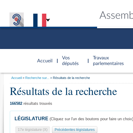
Assemb
Accèder à
la page
Vos
Travaux
Accueil
d'accueil
députés
parlementaires
Vous
Accueil
Recherche sur...
Résultats de la recherche
êtes
Résultats de la recherche
Général
ici
CONNEX
TRAVA
CONNA
DÉC
:
166582
résultats trouvés
LÉGISLATURE
(Cliquez sur l'un des boutons pour faire un choix
17e législature (X)
Précédentes législatures