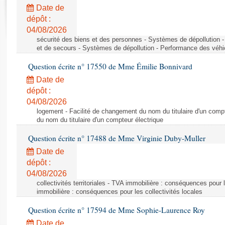
Rapports d'enquête
Date de
Rapports législatifs
dépôt :
Rapports sur l'application des lois
04/08/2026
Baromètre de l’application des lois
sécurité des biens et des personnes - Systèmes de dépollution 
et de secours - Systèmes de dépollution - Performance des véhi
Question écrite n° 17550 de Mme Émilie Bonnivard
Dossiers législatifs
Date de
Budget et sécurité sociale
dépôt :
Questions écrites et orales
04/08/2026
Comptes rendus des débats
logement - Facilité de changement du nom du titulaire d'un compt
du nom du titulaire d'un compteur électrique
Question écrite n° 17488 de Mme Virginie Duby-Muller
Date de
dépôt :
04/08/2026
collectivités territoriales - TVA immobilière : conséquences pour 
immobilière : conséquences pour les collectivités locales
Question écrite n° 17594 de Mme Sophie-Laurence Roy
Date de