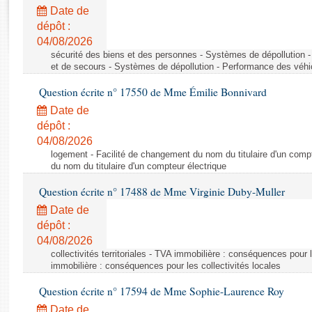
Rapports d'enquête
Date de
Rapports législatifs
dépôt :
Rapports sur l'application des lois
04/08/2026
Baromètre de l’application des lois
sécurité des biens et des personnes - Systèmes de dépollution 
et de secours - Systèmes de dépollution - Performance des véhi
Question écrite n° 17550 de Mme Émilie Bonnivard
Dossiers législatifs
Date de
Budget et sécurité sociale
dépôt :
Questions écrites et orales
04/08/2026
Comptes rendus des débats
logement - Facilité de changement du nom du titulaire d'un compt
du nom du titulaire d'un compteur électrique
Question écrite n° 17488 de Mme Virginie Duby-Muller
Date de
dépôt :
04/08/2026
collectivités territoriales - TVA immobilière : conséquences pour 
immobilière : conséquences pour les collectivités locales
Question écrite n° 17594 de Mme Sophie-Laurence Roy
Date de