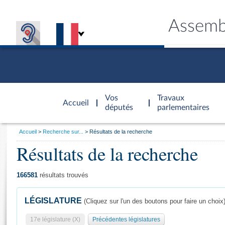
Assemb
Accèder à
la page
Vos
Travaux
Accueil
d'accueil
députés
parlementaires
Vous
Accueil
Recherche sur...
Résultats de la recherche
êtes
Résultats de la recherche
Général
ici
CONNEX
TRAVA
CONNA
DÉC
:
166581
résultats trouvés
LÉGISLATURE
(Cliquez sur l'un des boutons pour faire un choix
17e législature (X)
Précédentes législatures